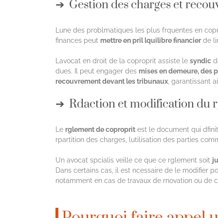
Gestion des charges et reco
Lune des problmatiques les plus frquentes en cop
finances peut
mettre en pril lquilibre financier
de li
Lavocat en droit de la coproprit assiste le
syndic
da
dues. Il peut engager des
mises en demeure, des p
recouvrement devant les tribunaux
, garantissant ai
Rdaction et modification du 
Le
rglement de coproprit
est le document qui dfini
rpartition des charges, lutilisation des parties c
Un avocat spcialis veille ce que ce rglement soit
j
Dans certains cas, il est ncessaire de le modifier p
notamment en cas de travaux de rnovation ou de 
Pourquoi faire appel un