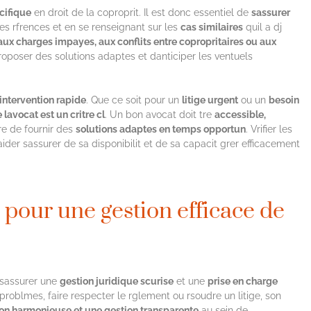
cifique
en droit de la coproprit. Il est donc essentiel de
sassurer
ses rfrences et en se renseignant sur les
cas similaires
quil a dj
is aux charges impayes, aux conflits entre copropritaires ou aux
poser des solutions adaptes et danticiper les ventuels
intervention rapide
. Que ce soit pour un
litige urgent
ou un
besoin
e lavocat est un critre cl
. Un bon avocat doit tre
accessible,
re de fournir des
solutions adaptes en temps opportun
. Vrifier les
der sassurer de sa disponibilit et de sa capacit grer efficacement
 pour une gestion efficace de
 sassurer une
gestion juridique scurise
et une
prise en charge
 problmes, faire respecter le rglement ou rsoudre un litige, son
on harmonieuse et une gestion transparente
au sein de