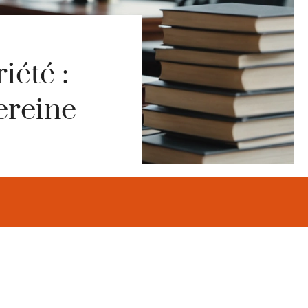
iété :
ereine