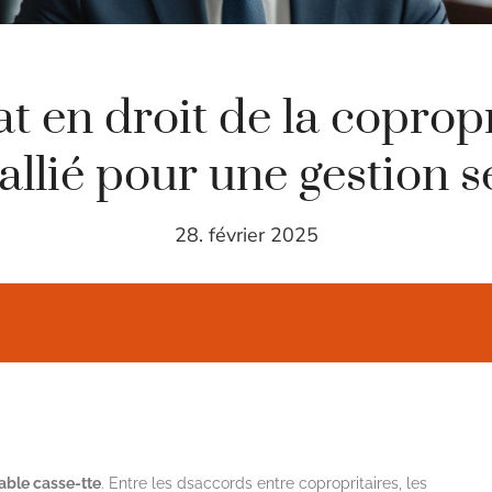
t en droit de la copropr
 allié pour une gestion s
28. février 2025
table casse-tte
. Entre les dsaccords entre copropritaires, les