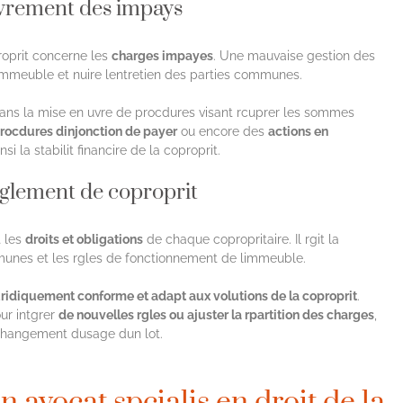
uvrement des impays
roprit concerne les
charges impayes
. Une mauvaise gestion des
mmeuble et nuire lentretien des parties communes.
ns la mise en uvre de procdures visant rcuprer les sommes
rocdures dinjonction de payer
ou encore des
actions en
nsi la stabilit financire de la coproprit.
rglement de coproprit
t les
droits et obligations
de chaque copropritaire. Il rgit la
ommunes et les rgles de fonctionnement de limmeuble.
uridiquement conforme et adapt aux volutions de la coproprit
.
our intgrer
de nouvelles rgles ou ajuster la rpartition des charges
,
changement dusage dun lot.
 avocat spcialis en droit de la