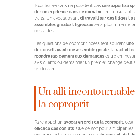
Tous les avocats ne possdent pas
une expertise sp
de son exprience dans ce domaine
, en consultant 
traits. Un avocat ayant
dj travaill sur des litiges l
assembles gnrales litigieuses
sera plus mme de pro
obstacles.
Les questions de coproprit ncessitent souvent
une 
de conseil avant une assemble gnrale
, la
ractivit d
rpondre rapidement aux demandes
et tre en mesu
avis clients ou demander un premier change peut ai
un dossier.
Un alli incontournable
la coproprit
Faire appel un
avocat en droit de la coproprit
, cest
efficace des conflits
. Que ce soit pour anticiper les
expertise est prcieuse pour garantir
une cohabitati