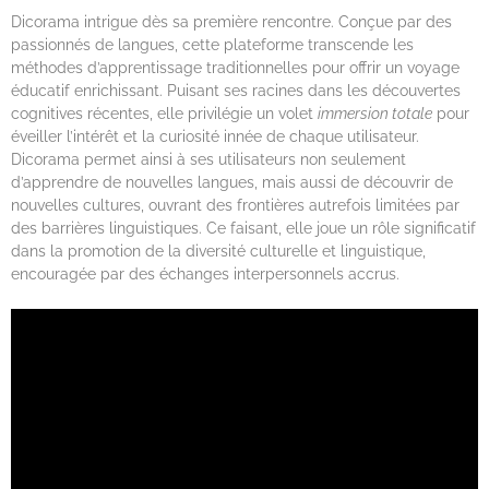
Dicorama intrigue dès sa première rencontre. Conçue par des
passionnés de langues, cette plateforme transcende les
méthodes d’apprentissage traditionnelles pour offrir un voyage
éducatif enrichissant. Puisant ses racines dans les découvertes
cognitives récentes, elle privilégie un volet
immersion totale
pour
éveiller l’intérêt et la curiosité innée de chaque utilisateur.
Dicorama permet ainsi à ses utilisateurs non seulement
d’apprendre de nouvelles langues, mais aussi de découvrir de
nouvelles cultures, ouvrant des frontières autrefois limitées par
des barrières linguistiques. Ce faisant, elle joue un rôle significatif
dans la promotion de la diversité culturelle et linguistique,
encouragée par des échanges interpersonnels accrus.