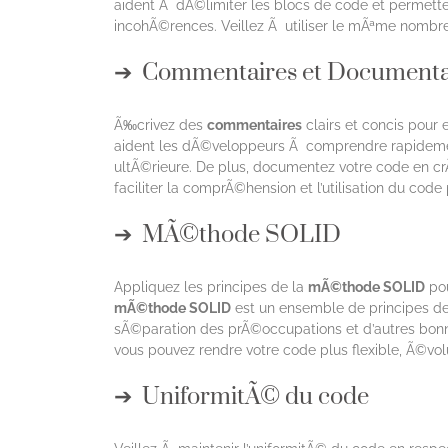
aident Ã dÃ©limiter les blocs de code et permette
incohÃ©rences. Veillez Ã utiliser le mÃªme nombre
Commentaires et Documenta
Ã‰crivez des
commentaires
clairs et concis pour 
aident les dÃ©veloppeurs Ã comprendre rapidement
ultÃ©rieure. De plus, documentez votre code en cr
faciliter la comprÃ©hension et l’utilisation du cod
MÃ©thode SOLID
Appliquez les principes de la
mÃ©thode SOLID
pou
mÃ©thode SOLID
est un ensemble de principes de c
sÃ©paration des prÃ©occupations et d’autres bonn
vous pouvez rendre votre code plus flexible, Ã©volut
UniformitÃ© du code