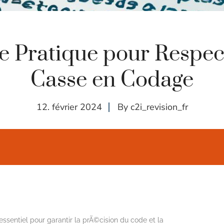
e Pratique pour Respect
Casse en Codage
12. février 2024
By
c2i_revision_fr
ssentiel pour garantir la prÃ©cision du code et la