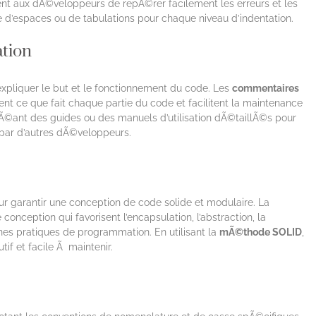
nt aux dÃ©veloppeurs de repÃ©rer facilement les erreurs et les
 d’espaces ou de tabulations pour chaque niveau d’indentation.
tion
expliquer le but et le fonctionnement du code. Les
commentaires
 ce que fait chaque partie du code et facilitent la maintenance
Ã©ant des guides ou des manuels d’utilisation dÃ©taillÃ©s pour
e par d’autres dÃ©veloppeurs.
r garantir une conception de code solide et modulaire. La
onception qui favorisent l’encapsulation, l’abstraction, la
es pratiques de programmation. En utilisant la
mÃ©thode SOLID
,
if et facile Ã maintenir.