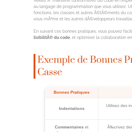
Veillez Ã maintenir l’uniformitÃ© du code en resp
au langage de programmation que vous utilisez. Uti
fonctions, les classes et autres Ã©lÃ©ments du cod
vous-mÃªme et les autres dÃ©veloppeurs travaillant
En suivant ces bonnes pratiques, vous pouvez facili
lisibilitÃ© du code
, et optimiser la collaboration 
Exemple de Bonnes Pr
Casse
Bonnes Pratiques
Utilisez des 
Indentations
Commentaires
et
Ã‰crivez des