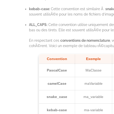
kebab-case:
Cette convention est similaire Ã
snak
souvent utilisÃ©e pour les noms de fichiers d’image
ALL_CAPS:
Cette convention utilise uniquement des
bas ou des tirets. Elle est souvent utilisÃ©e pour l
En respectant ces
conventions de nomenclature
, 
cohÃ©rent. Voici un exemple de tableau rÃ©capitul
Convention
Exemple
PascalCase
MaClasse
camelCase
maVariable
snake_case
ma_variable
kebab-case
ma-variable