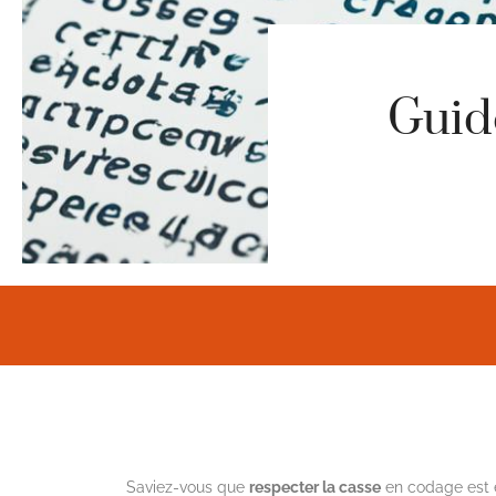
Guid
Saviez-vous que
respecter la casse
en codage est e