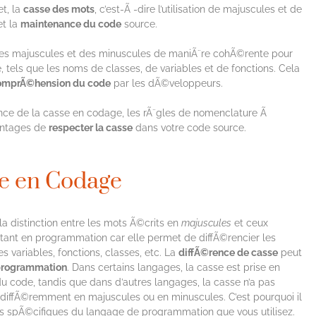
t, la
casse des mots
, c’est-Ã -dire l’utilisation de majuscules et de
et la
maintenance du code
source.
des majuscules et des minuscules de maniÃ¨re cohÃ©rente pour
tels que les noms de classes, de variables et de fonctions. Cela
omprÃ©hension du code
par les dÃ©veloppeurs.
ance de la casse en codage, les rÃ¨gles de nomenclature Ã
antages de
respecter la casse
dans votre code source.
se en Codage
a distinction entre les mots Ã©crits en
majuscules
et ceux
ortant en programmation car elle permet de diffÃ©rencier les
 variables, fonctions, classes, etc. La
diffÃ©rence de casse
peut
programmation
. Dans certains langages, la casse est prise en
u code, tandis que dans d’autres langages, la casse n’a pas
indiffÃ©remment en majuscules ou en minuscules. C’est pourquoi il
les spÃ©cifiques du langage de programmation que vous utilisez.