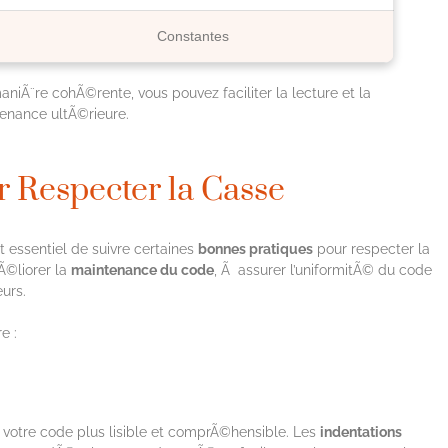
Constantes
niÃ¨re cohÃ©rente, vous pouvez faciliter la lecture et la
enance ultÃ©rieure.
 Respecter la Casse
t essentiel de suivre certaines
bonnes pratiques
pour respecter la
Ã©liorer la
maintenance du code
, Ã assurer l’uniformitÃ© du code
eurs.
e :
votre code plus lisible et comprÃ©hensible. Les
indentations