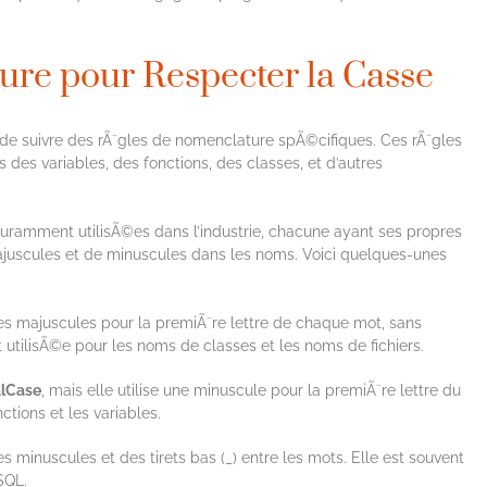
ure pour Respecter la Casse
l de suivre des rÃ¨gles de nomenclature spÃ©cifiques. Ces rÃ¨gles
es variables, des fonctions, des classes, et d’autres
uramment utilisÃ©es dans l’industrie, chacune ayant ses propres
majuscules et de minuscules dans les noms. Voici quelques-unes
des majuscules pour la premiÃ¨re lettre de chaque mot, sans
 utilisÃ©e pour les noms de classes et les noms de fichiers.
lCase
, mais elle utilise une minuscule pour la premiÃ¨re lettre du
ctions et les variables.
s minuscules et des tirets bas (_) entre les mots. Elle est souvent
SQL.