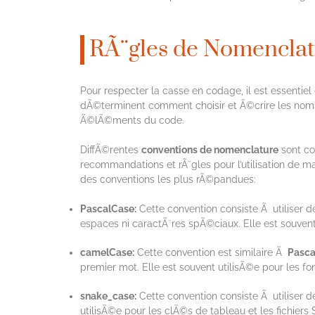
RÃ¨gles de Nomenclat
Pour respecter la casse en codage, il est essentie
dÃ©terminent comment choisir et Ã©crire les noms d
Ã©lÃ©ments du code.
DiffÃ©rentes
conventions de nomenclature
sont co
recommandations et rÃ¨gles pour l’utilisation de 
des conventions les plus rÃ©pandues:
PascalCase:
Cette convention consiste Ã utiliser 
espaces ni caractÃ¨res spÃ©ciaux. Elle est souvent
camelCase:
Cette convention est similaire Ã
Pasca
premier mot. Elle est souvent utilisÃ©e pour les fon
snake_case:
Cette convention consiste Ã utiliser de
utilisÃ©e pour les clÃ©s de tableau et les fichiers 