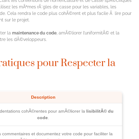
ectant les conventions de nomenclature et de casse spÃ©cifiques
lisez les mÃªmes rÃ¨gles de casse pour les variables, les
e. Cela rendra le code plus cohÃ©rent et plus facile Ã lire pour
 sur le projet.
ter la
maintenance du code
, amÃ©liorer l’uniformitÃ© et la
entre les dÃ©veloppeurs.
atiques pour Respecter la
Description
indentations cohÃ©rentes pour amÃ©liorer la
lisibilitÃ© du
code
.
 commentaires et documentez votre code pour faciliter la