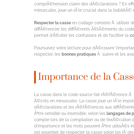
comprÃ©hension claire des dÃ©clarations ? En effe
minuscules, joue un rÃ´le crucial dans la lisibilitÃ© 
Respecter la casse
en codage consiste Ã utiliser 
diffÃ©rencier les diffÃ©rents Ã©lÃ©ments du code, 
permet d’Ã©viter les confusions et de faciliter la
c
Poursuivez votre lecture pour dÃ©couvrir l’import
respecter, les
bonnes pratiques
Ã suivre et les av
Importance de la Cas
La casse dans le code source fait rÃ©fÃ©rence Ã l
Ã©crits en
minuscules
. La casse joue un rÃ´le imp
dÃ©clarations et les rÃ©fÃ©rences aux diffÃ©rentes
Ãªtre
sensible
ou
insensible
, selon les
langages de 
compte lors de la compilation ou de l’exÃ©cution d
d’importance et les mots peuvent Ãªtre utilisÃ©s 
est essentiel de respecter la casse selon les rÃ¨g