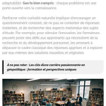
adaptabilité.
Geo l’a bien compris
: chaque problème est une
porte ouverte vers la connaissance.
Renforcer cette curiosité naturelle implique d’encourager un
questionnement constant, de ne pas se contenter de réponses
évidentes, et de rechercher des aspects inattendus des sujets
d’étude. Par exemple, pour stimuler l’innovation, les formateurs
peuvent poser des défis aux apprenants qui nécessitent de la
recherche et du développement personnel, les amenant à
dépasser le cadre classique des réponses apprises et à explorer
par eux-mêmes des solutions nouvelles et originales.
À ne pas rater :
Les clés d’une carrière passionnante en
géopolitique : formation et perspectives uniques