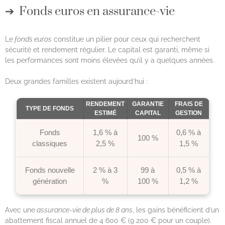
Fonds euros en assurance-vie
Le
fonds euros
constitue un pilier pour ceux qui recherchent
sécurité et rendement régulier. Le capital est garanti, même si
les performances sont moins élevées qu’il y a quelques années.
Deux grandes familles existent aujourd’hui :
RENDEMENT
GARANTIE
FRAIS DE
TYPE DE FONDS
ESTIMÉ
CAPITAL
GESTION
Fonds
1,6 % à
0,6 % à
100 %
classiques
2,5 %
1,5 %
Fonds nouvelle
2 % à 3
99 à
0,5 % à
génération
%
100 %
1,2 %
Avec une
assurance-vie de plus de 8 ans
, les gains bénéficient d’un
abattement fiscal annuel de 4 600 € (9 200 € pour un couple).