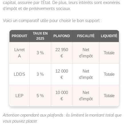
capital, assurée par l’État. De plus, leurs intérêts sont exonérés
d’impôt et de prélèvements sociaux.
Voici un comparatif utile pour choisir le bon support :
TAUX EN
PRODUIT
PLAFOND
FISCALITÉ
LIQUIDITÉ
2025
Livret
22 950
Net
3 %
Totale
A
€
d’impôt
12 000
Net
LDDS
3 %
Totale
€
d’impôt
10 000
Net
LEP
5 %
Totale
€
d’impôt
Attention cependant aux plafonds : ils limitent le montant total que
vous pouvez placer.