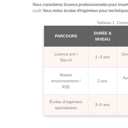
Vous considérez licence professionnelle pour insert
audit.
Vous notez écoles d’ingénieur pour technique
Tableau 1, Comp
DURÉE &
PARCOURS
NIVEAU
Licence pro /
Ges
1–3 ans
Bac+3
Master
Au
environnement /
2 ans
RSE
Écoles d’ingénieur
3–5 ans
spécialisées