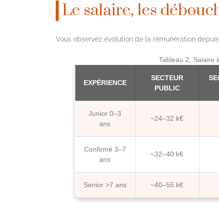
Le salaire, les débouc
Vous observez évolution de la rémunération depuis 
Tableau 2, Salaire i
SECTEUR
SE
EXPÉRIENCE
PUBLIC
Junior 0–3
~24–32 k€
ans
Confirmé 3–7
~32–40 k€
ans
Senior >7 ans
~40–55 k€