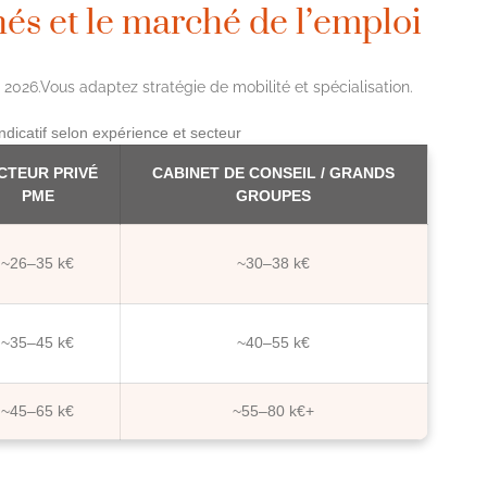
hés et le marché de l’emploi
2026.Vous adaptez stratégie de mobilité et spécialisation.
ndicatif selon expérience et secteur
CTEUR PRIVÉ
CABINET DE CONSEIL / GRANDS
PME
GROUPES
~26–35 k€
~30–38 k€
~35–45 k€
~40–55 k€
~45–65 k€
~55–80 k€+