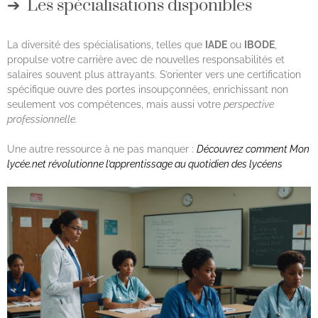
Les spécialisations disponibles
La diversité des spécialisations, telles que
IADE
ou
IBODE
,
propulse votre carrière avec de nouvelles responsabilités et
salaires souvent plus attrayants. S’orienter vers une certification
spécifique ouvre des portes insoupçonnées, enrichissant non
seulement vos compétences, mais aussi votre
perspective
professionnelle.
Une autre ressource à ne pas manquer :
Découvrez comment Mon
lycée.net révolutionne l’apprentissage au quotidien des lycéens