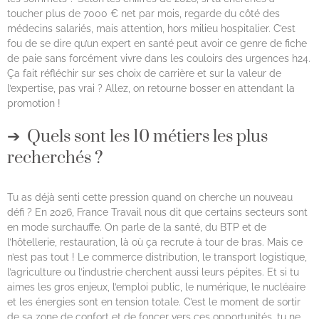
toucher plus de 7000 € net par mois, regarde du côté des
médecins salariés, mais attention, hors milieu hospitalier. C’est
fou de se dire qu’un expert en santé peut avoir ce genre de fiche
de paie sans forcément vivre dans les couloirs des urgences h24.
Ça fait réfléchir sur ses choix de carrière et sur la valeur de
l’expertise, pas vrai ? Allez, on retourne bosser en attendant la
promotion !
Quels sont les 10 métiers les plus
recherchés ?
Tu as déjà senti cette pression quand on cherche un nouveau
défi ? En 2026, France Travail nous dit que certains secteurs sont
en mode surchauffe. On parle de la santé, du BTP et de
l’hôtellerie, restauration, là où ça recrute à tour de bras. Mais ce
n’est pas tout ! Le commerce distribution, le transport logistique,
l’agriculture ou l’industrie cherchent aussi leurs pépites. Et si tu
aimes les gros enjeux, l’emploi public, le numérique, le nucléaire
et les énergies sont en tension totale. C’est le moment de sortir
de sa zone de confort et de foncer vers ces opportunités, tu ne