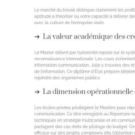
Le marché du travail distingue clairement les profils
aptitude à théoriser ou votre capacité à délivrer d
avec la culture de l’entreprise visée.
La valeur académique des créd
Le Master délivré par l’université repose sur le sy
reconnaissance internationale. Les cours s’oriente
information-communication. Julie y trouvera des en
de l’information. Ce diplôme d’État prépare idéale
rejoindre des organismes publics.
La dimension opérationnelle d
Les écoles privées privilégient le Mastère pour ré
communication. Ce titre enregistré au Répertoire n
techniques en stratégie multicanale et en communic
partagent des cas réels de pilotage de budget. C
efficace sur des projets complexes dès l’obtention d