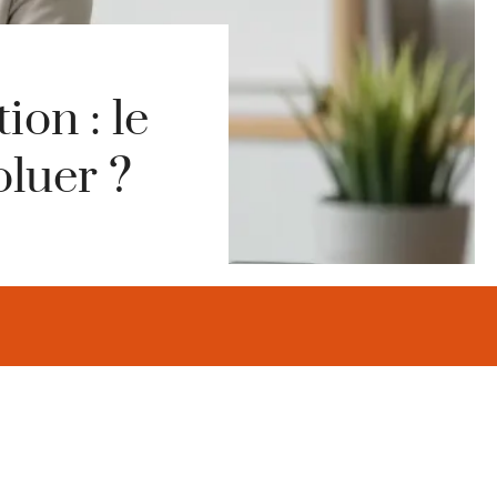
on : le
oluer ?