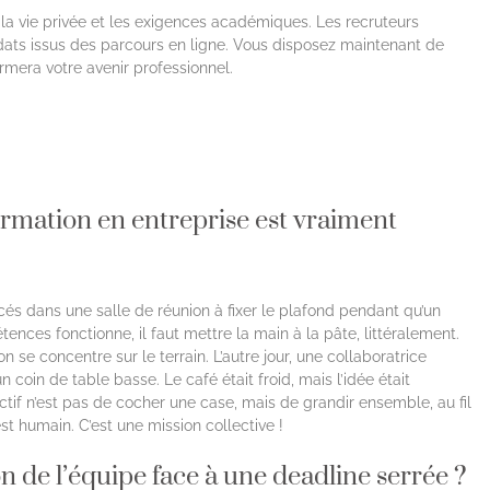
e la vie privée et les exigences académiques. Les recruteurs
dats issus des parcours en ligne. Vous disposez maintenant de
ormera votre avenir professionnel.
rmation en entreprise est vraiment
és dans une salle de réunion à fixer le plafond pendant qu’un
ences fonctionne, il faut mettre la main à la pâte, littéralement.
on se concentre sur le terrain. L’autre jour, une collaboratrice
un coin de table basse. Le café était froid, mais l’idée était
bjectif n’est pas de cocher une case, mais de grandir ensemble, au fil
est humain. C’est une mission collective !
 de l’équipe face à une deadline serrée ?