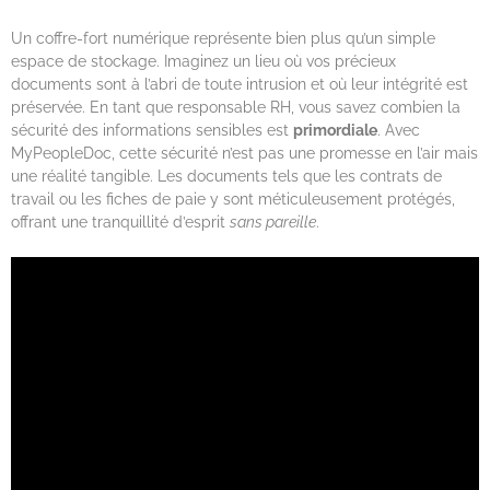
Un coffre-fort numérique représente bien plus qu’un simple
espace de stockage. Imaginez un lieu où vos précieux
documents sont à l’abri de toute intrusion et où leur intégrité est
préservée. En tant que responsable RH, vous savez combien la
sécurité des informations sensibles est
primordiale
. Avec
MyPeopleDoc, cette sécurité n’est pas une promesse en l’air mais
une réalité tangible. Les documents tels que les contrats de
travail ou les fiches de paie y sont méticuleusement protégés,
offrant une tranquillité d’esprit
sans pareille
.