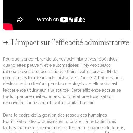
L’impact sur l’efficacité administrative
Pourquoi s’encombrer de tâches administratives répétitives
quand elles peuvent être automatisées ? MyPeopleDoc
rationalise vos processus, libérant ainsi votre service RH de
nombreuses lourdeurs administratives. L’accès à l’information
devient un jeu d’enfant pour les employés, améliorant ainsi
l’expérience utilisateur à la source. Cette efficience accrue se
traduit par une meilleure productivité et une focalisation
renouvelée sur l’essentiel : votre capital humain.
Dans le cadre de la gestion des ressources humaines,
l’optimisation des processus est cruciale. La réduction des
tâches manuelles permet non seulement de gagner du temps,