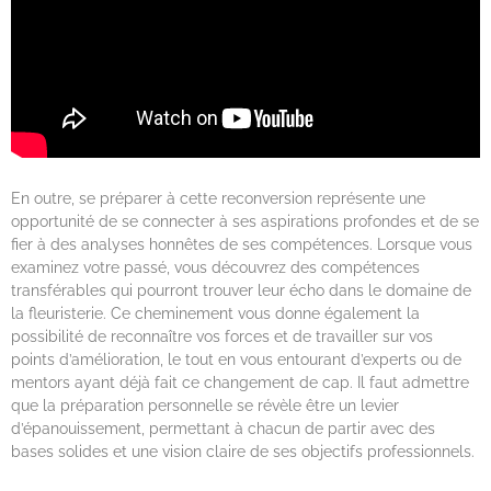
En outre, se préparer à cette reconversion représente une
opportunité de se connecter à ses aspirations profondes et de se
fier à des analyses honnêtes de ses compétences. Lorsque vous
examinez votre passé, vous découvrez des compétences
transférables qui pourront trouver leur écho dans le domaine de
la fleuristerie. Ce cheminement vous donne également la
possibilité de reconnaître vos forces et de travailler sur vos
points d’amélioration, le tout en vous entourant d’experts ou de
mentors ayant déjà fait ce changement de cap. Il faut admettre
que la préparation personnelle se révèle être un levier
d’épanouissement, permettant à chacun de partir avec des
bases solides et une vision claire de ses objectifs professionnels.