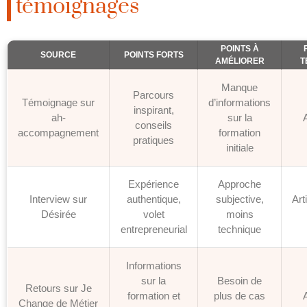
témoignages
POINTS À
SOURCE
POINTS FORTS
AMÉLIORER
T
Manque
Parcours
Témoignage sur
d’informations
inspirant,
ah-
sur la
A
conseils
accompagnement
formation
pratiques
initiale
Expérience
Approche
Interview sur
authentique,
subjective,
Art
Désirée
volet
moins
entrepreneurial
technique
Informations
sur la
Besoin de
Retours sur Je
formation et
plus de cas
A
Change de Métier