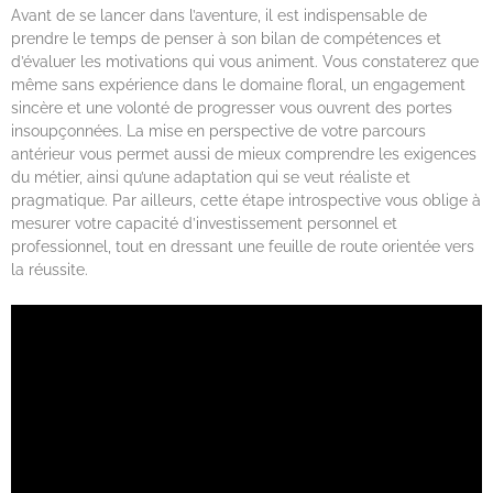
Avant de se lancer dans l’aventure, il est indispensable de
prendre le temps de penser à son bilan de compétences et
d’évaluer les motivations qui vous animent. Vous constaterez que
même sans expérience dans le domaine floral, un engagement
sincère et une volonté de progresser vous ouvrent des portes
insoupçonnées. La mise en perspective de votre parcours
antérieur vous permet aussi de mieux comprendre les exigences
du métier, ainsi qu’une adaptation qui se veut réaliste et
pragmatique. Par ailleurs, cette étape introspective vous oblige à
mesurer votre capacité d’investissement personnel et
professionnel, tout en dressant une feuille de route orientée vers
la réussite.