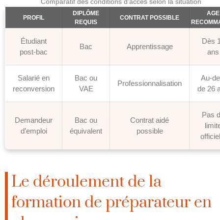
Comparatif des conditions d’accès selon la situation
DIPLÔME
AGE
PROFIL
CONTRAT POSSIBLE
REQUIS
RECOMM
Étudiant
Dès 
Bac
Apprentissage
post-bac
ans
Salarié en
Bac ou
Au-de
Professionnalisation
reconversion
VAE
de 26 
Pas 
Demandeur
Bac ou
Contrat aidé
limit
d’emploi
équivalent
possible
officie
Le déroulement de la
formation de préparateur en