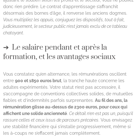
ajustant le soutien selon les profils et le secteur, vous ne pouvez
donc rien prédire. Le contrat d’apprentissage s’affranchit
désormais des bornes d’âge, il renverse les anciens dogmes.
Vous multipliez les appuis, conjuguez les dispositifs, tout à fait,
judicieusement, le secteur public n’est jamais exclu de ce tableau
chatoyant
.
Le salaire pendant et après la
formation, et les avantages sociaux
Vous constatez qu’en alternance, les rémunérations oscillent
entre
900 et 1850 euros brut
, la tranche haute concerne les
adultes expérimentés. Votre statut n’est pas accessoire, il
s’accompagne de conventions collectives solides, de mutuelles
fiables et d’indemnités parfois surprenantes.
Au fil des ans, la
rémunération glisse au-dessus de 2300 euros, pour ceux qui
affichent une solide ancienneté
.
Ce détail n’en est pas un, puisqu’il
rassure celles et ceux issus de parcours précaires
. Vous envisagez
une stabilité financière qui s’installe progressivement, même si
les à-coups ne s’effacent jamais complètement.