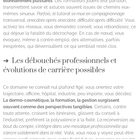
étonnamment puissants
. Les formateurs jouent leur partition,
transmettent savoir et astuces souvent issues de chemins eux-
mêmes sinueux.
Parfois, le tutorat se mue en compagnonnage
transversal, anecdote après anecdote, difficulté après difficulté
. Vous
activez les réseaux, vous demandez conseil, vous rebondissez, ce
qui déjoue la fatalité du décrochage. En cas de nœud, vous
évoquez, même à contre-emploi, des alternatives, parfois
inespérées, qui déverrouillent ce qui semblait resté clos.
Les débouchés professionnels et
évolutions de carrière possibles
Ce domaine ne connaît nul plafond figé, vous orientez votre
trajectoire, officine, hôpital, industrie, peu importe, vous décidez.
La dermo-cosmétique, la formation, la gestion surgissent
souvent comme des perspectives tangibles
. Certains, contre
toute attente, croisent les itinéraires, glissent du conseil à
l’industriel, préfèrent la polyvalence à la fixité.
La reconversion, au
bout du compte, s’intègre dans une mosaïque professionnelle qui
s’ancre solidement dans le réel
. Voilà, vous nous y voyez peut-être