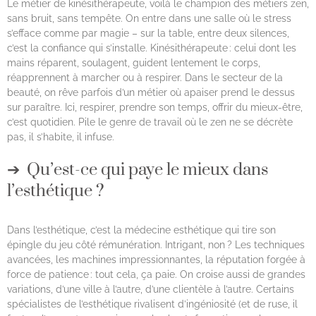
Le métier de kinésithérapeute, voilà le champion des métiers zen,
sans bruit, sans tempête. On entre dans une salle où le stress
s’efface comme par magie – sur la table, entre deux silences,
c’est la confiance qui s’installe. Kinésithérapeute : celui dont les
mains réparent, soulagent, guident lentement le corps,
réapprennent à marcher ou à respirer. Dans le secteur de la
beauté, on rêve parfois d’un métier où apaiser prend le dessus
sur paraître. Ici, respirer, prendre son temps, offrir du mieux-être,
c’est quotidien. Pile le genre de travail où le zen ne se décrète
pas, il s’habite, il infuse.
Qu’est-ce qui paye le mieux dans
l’esthétique ?
Dans l’esthétique, c’est la médecine esthétique qui tire son
épingle du jeu côté rémunération. Intrigant, non ? Les techniques
avancées, les machines impressionnantes, la réputation forgée à
force de patience : tout cela, ça paie. On croise aussi de grandes
variations, d’une ville à l’autre, d’une clientèle à l’autre. Certains
spécialistes de l’esthétique rivalisent d’ingéniosité (et de ruse, il