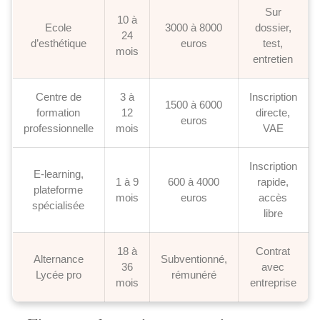
Sur
10 à
Ecole
3000 à 8000
dossier,
24
d’esthétique
euros
test,
mois
entretien
Centre de
3 à
Inscription
1500 à 6000
formation
12
directe,
euros
professionnelle
mois
VAE
Inscription
E-learning,
1 à 9
600 à 4000
rapide,
plateforme
mois
euros
accès
spécialisée
libre
18 à
Contrat
Alternance
Subventionné,
36
avec
Lycée pro
rémunéré
mois
entreprise