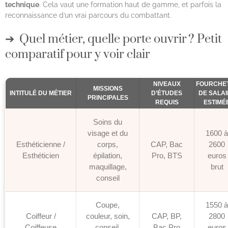
technique
. Cela vaut une formation haut de gamme, et parfois la
reconnaissance d’un vrai parcours du combattant.
Quel métier, quelle porte ouvrir ? Petit
comparatif pour y voir clair
NIVEAUX
FOURCHE
MISSIONS
INTITULÉ DU MÉTIER
D’ÉTUDES
DE SALAI
PRINCIPALES
REQUIS
ESTIMÉ
Soins du
visage et du
1600 à
Esthéticienne /
corps,
CAP, Bac
2600
Esthéticien
épilation,
Pro, BTS
euros
maquillage,
brut
conseil
Coupe,
1550 à
Coiffeur /
couleur, soin,
CAP, BP,
2800
Coiffeuse
conseil,
Bac Pro
euros