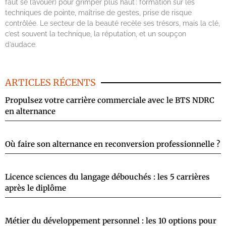
faut se l’avouer) pour grimper plus haut : formation sur les
techniques de pointe, maîtrise de gestes, prise de risque
contrôlée. Le secteur de la beauté recèle ses trésors, mais la clé,
c’est souvent la technique, la réputation, et un soupçon
d’audace.
ARTICLES RÉCENTS
Propulsez votre carrière commerciale avec le BTS NDRC
en alternance
Où faire son alternance en reconversion professionnelle ?
Licence sciences du langage débouchés : les 5 carrières
après le diplôme
Métier du développement personnel : les 10 options pour