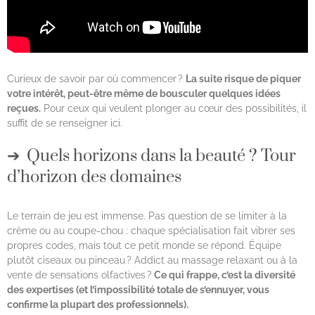
Curieux de savoir par où commencer ?
La suite risque de piquer
votre intérêt, peut-être même de bousculer quelques idées
reçues.
Pour ceux qui veulent plonger au cœur des possibilités, il
suffit de se renseigner ici.
Quels horizons dans la beauté ? Tour
d’horizon des domaines
Le terrain de jeu est immense. Pas question de se limiter à la
crème ou au coupe-chou : chaque spécialisation fait vibrer ses
propres codes, mais tout ce petit monde se répond. Équipe
plutôt ciseaux ou pinceau ? Addict au massage relaxant ou à la
vente de sensations olfactives ?
Ce qui frappe, c’est la diversité
des expertises (et l’impossibilité totale de s’ennuyer, vous
confirme la plupart des professionnels).