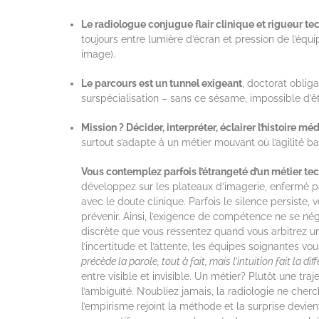
Le radiologue conjugue flair clinique et rigueur t
toujours entre lumière d’écran et pression de l’équ
image).
Le parcours est un tunnel exigeant
, doctorat obliga
surspécialisation – sans ce sésame, impossible d’être
Mission ? Décider, interpréter, éclairer l’histoire mé
surtout s’adapte à un métier mouvant où l’agilité bat
Vous contemplez parfois l’étrangeté d’un métier tec
développez sur les plateaux d’imagerie, enfermé pa
avec le doute clinique. Parfois le silence persist
prévenir. Ainsi, l’exigence de compétence ne se nég
discrète que vous ressentez quand vous arbitrez u
l’incertitude et l’attente, les équipes soignantes v
précède la parole, tout à fait, mais l’intuition fait la dif
entre visible et invisible. Un métier? Plutôt une tr
l’ambiguïté. N’oubliez jamais, la radiologie ne cherc
l’empirisme rejoint la méthode et la surprise devie