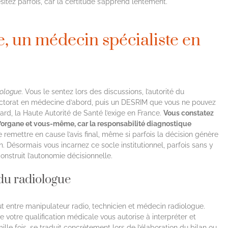
ésitez parfois, car la certitude s’apprend lentement.
e, un médecin spécialiste en
iologue
. Vous le sentez lors des discussions, l’autorité du
doctorat en médecine d’abord, puis un DESRIM que vous ne pouvez
ard, la Haute Autorité de Santé l’exige en France.
Vous constatez
e d’organe et vous-même, car la responsabilité diagnostique
e remettre en cause l’avis final, même si parfois la décision génère
 Désormais vous incarnez ce socle institutionnel, parfois sans y
onstruit l’autonomie décisionnelle.
du radiologue
aut entre manipulateur radio, technicien et médecin radiologue.
 votre qualification médicale vous autorise à interpréter et
lle fois, se traduit concrètement lors de l’élaboration du bilan ou