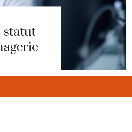
 statut
magerie