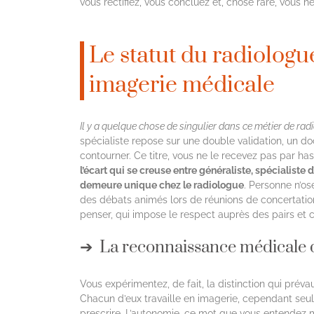
vous rectifiez, vous concluez et, chose rare, vous h
Le statut du radiologu
imagerie médicale
Il y a quelque chose de singulier dans ce métier de rad
spécialiste repose sur une double validation, un 
contourner. Ce titre, vous ne le recevez pas par has
l’écart qui se creuse entre généraliste, spécialist
demeure unique chez le radiologue
. Personne n’os
des débats animés lors de réunions de concertation.
penser, qui impose le respect auprès des pairs et c
La reconnaissance médicale 
Vous expérimentez, de fait, la distinction qui prév
Chacun d’eux travaille en imagerie, cependant seule
prescrire. L’autonomie, ce mot que vous entendez mi