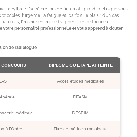
on
. Le rythme s’accélère lors de l’internat, quand la clinique vous
otocoles, l’urgence, la fatigue et, parfois, le plaisir d’un cas
parcours, l’enseignement se fragmente entre théorie et
e votre personnalité professionnelle et vous apprend à douter
sion de radiologue
U CONCOURS
DIPLÔME OU ÉTAPE ATTEINTE
LAS
Accès études médicales
énérale
DFASM
imagerie médicale
DESRIM
on à l’Ordre
Titre de médecin radiologue