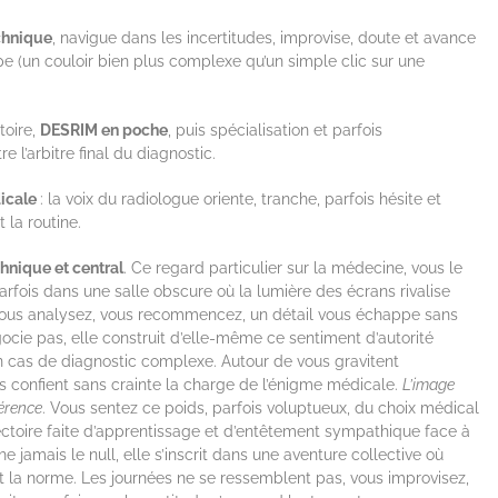
echnique
, navigue dans les incertitudes, improvise, doute et avance
ipe (un couloir bien plus complexe qu’un simple clic sur une
toire,
DESRIM en poche
, puis spécialisation et parfois
 l’arbitre final du diagnostic.
dicale
: la voix du radiologue oriente, tranche, parfois hésite et
 la routine.
hnique et central
. Ce regard particulier sur la médecine, vous le
rfois dans une salle obscure où la lumière des écrans rivalise
e, vous analysez, vous recommencez, un détail vous échappe sans
ocie pas, elle construit d’elle-même ce sentiment d’autorité
n cas de diagnostic complexe. Autour de vous gravitent
ous confient sans crainte la charge de l’énigme médicale.
L’image
férence
. Vous sentez ce poids, parfois voluptueux, du choix médical
ajectoire faite d’apprentissage et d’entêtement sympathique face à
he jamais le null, elle s’inscrit dans une aventure collective où
nt la norme. Les journées ne se ressemblent pas, vous improvisez,