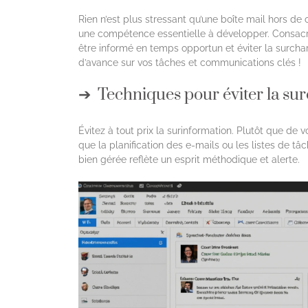
Rien n’est plus stressant qu’une boîte mail hors de
une compétence essentielle à développer. Consacr
être informé en temps opportun et éviter la surchar
d’avance sur vos tâches et communications clés !
Techniques pour éviter la su
Évitez à tout prix la surinformation. Plutôt que de v
que la planification des e-mails ou les listes de tâ
bien gérée reflète un esprit méthodique et alerte.