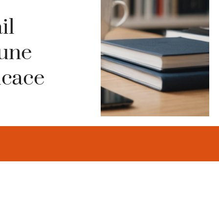
il
une
icace