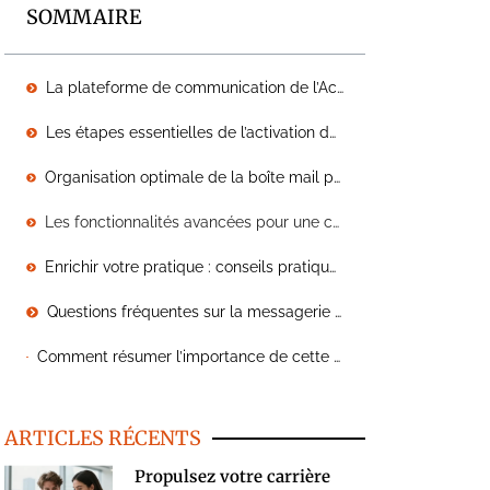
SOMMAIRE
La plateforme de communication de l’Académie d’Amiens
Les étapes essentielles de l’activation de votre boîte mail
Organisation optimale de la boîte mail pour une efficacité accrue
Les fonctionnalités avancées pour une communication renforcée
Enrichir votre pratique : conseils pratiques et questions fréquentes
Questions fréquentes sur la messagerie académique
Comment résumer l’importance de cette optimisation ? Mais par un appel à l’action, bien sûr. S’investir dans sa boîte mail académique d’Amiens, c’est choisir la simplicité et l’efficacité. Ajuster vos paramètres, personnaliser vos réglages et prendre le contrôle sur vos communications : voilà la clé d’une tranquillité d’esprit retrouvée. Alors, êtes-vous prêt à transformer votre expérience quotidienne au sein de l’académie ?
ARTICLES RÉCENTS
Propulsez votre carrière