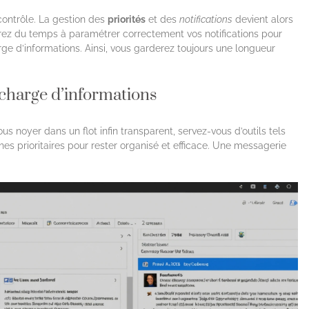
 contrôle. La gestion des
priorités
et des
notifications
devient alors
ez du temps à paramétrer correctement vos notifications pour
ge d’informations. Ainsi, vous garderez toujours une longueur
rcharge d’informations
ous noyer dans un flot infin transparent, servez-vous d’outils tels
ches prioritaires pour rester organisé et efficace. Une messagerie