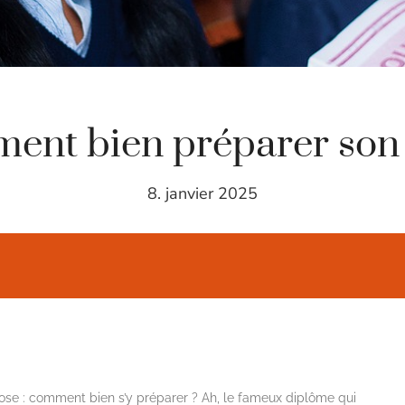
ent bien préparer son 
8. janvier 2025
ose : comment bien s’y préparer ? Ah, le fameux diplôme qui