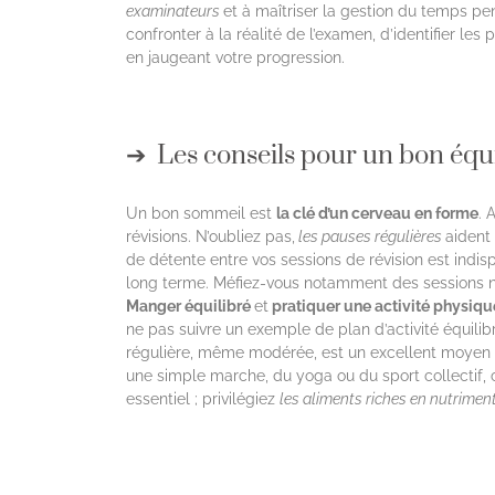
examinateurs
et à maîtriser la gestion du temps pe
confronter à la réalité de l’examen, d’identifier le
en jaugeant votre progression.
Les conseils pour un bon équi
Un bon sommeil est
la clé d’un cerveau en forme
. 
révisions. N’oubliez pas,
les pauses régulières
aident
de détente entre vos sessions de révision est indis
long terme. Méfiez-vous notamment des sessions noct
Manger équilibré
et
pratiquer une activité physiqu
ne pas suivre un exemple de plan d’activité équilibré
régulière, même modérée, est un excellent moyen 
une simple marche, du yoga ou du sport collectif, 
essentiel ; privilégiez
les aliments riches en nutrimen