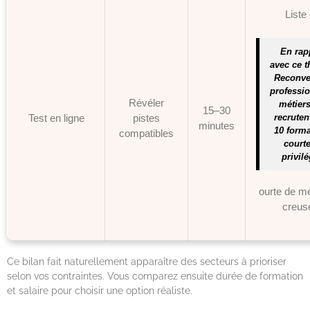
Liste
En rap
avec ce t
Reconve
professio
Révéler
métiers
15–30
recrutent
Test en ligne
pistes
minutes
10 forma
compatibles
courte
privilé
ourte de mé
creus
Ce bilan fait naturellement apparaître des secteurs à prioriser
selon vos contraintes. Vous comparez ensuite durée de formation
et salaire pour choisir une option réaliste.