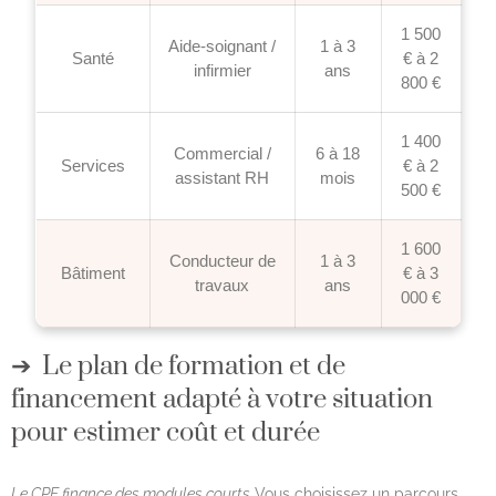
1 500
Aide-soignant /
1 à 3
Santé
€ à 2
infirmier
ans
800 €
1 400
Commercial /
6 à 18
Services
€ à 2
assistant RH
mois
500 €
1 600
Conducteur de
1 à 3
Bâtiment
€ à 3
travaux
ans
000 €
Le plan de formation et de
financement adapté à votre situation
pour estimer coût et durée
Le CPF finance des modules courts
Vous choisissez un parcours