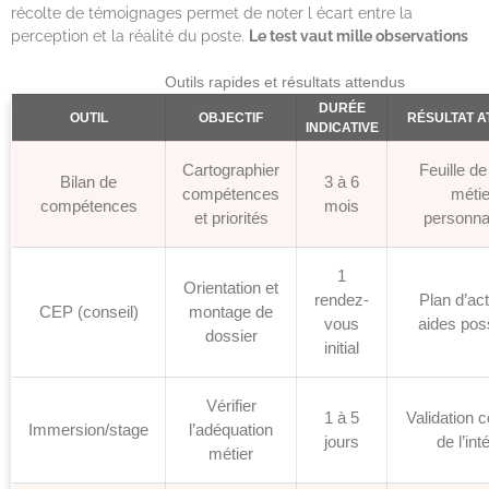
récolte de témoignages permet de noter l écart entre la
perception et la réalité du poste.
Le test vaut mille observations
Outils rapides et résultats attendus
DURÉE
OUTIL
OBJECTIF
RÉSULTAT 
INDICATIVE
Cartographier
Feuille de
Bilan de
3 à 6
compétences
métie
compétences
mois
et priorités
personna
1
Orientation et
rendez-
Plan d’act
CEP (conseil)
montage de
vous
aides pos
dossier
initial
Vérifier
1 à 5
Validation 
Immersion/stage
l’adéquation
jours
de l’int
métier