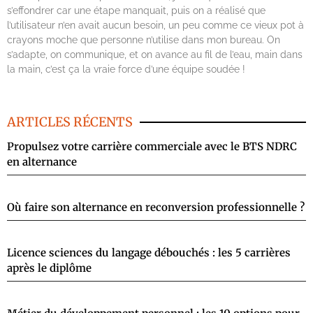
s’effondrer car une étape manquait, puis on a réalisé que
l’utilisateur n’en avait aucun besoin, un peu comme ce vieux pot à
crayons moche que personne n’utilise dans mon bureau. On
s’adapte, on communique, et on avance au fil de l’eau, main dans
la main, c’est ça la vraie force d’une équipe soudée !
ARTICLES RÉCENTS
Propulsez votre carrière commerciale avec le BTS NDRC
en alternance
Où faire son alternance en reconversion professionnelle ?
Licence sciences du langage débouchés : les 5 carrières
après le diplôme