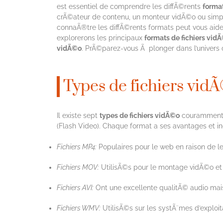
est essentiel de comprendre les diffÃ©rents
format
crÃ©ateur de contenu, un monteur vidÃ©o ou simple
connaÃ®tre les diffÃ©rents formats peut vous aider
explorerons les principaux
formats de fichiers vid
vidÃ©o
. PrÃ©parez-vous Ã plonger dans l’univers
Types de fichiers vid
Il existe sept
types de fichiers vidÃ©o
couramment 
(Flash Video). Chaque format a ses avantages et i
Fichiers MP4:
Populaires pour le web en raison de l
Fichiers MOV:
UtilisÃ©s pour le montage vidÃ©o et 
Fichiers AVI:
Ont une excellente qualitÃ© audio mai
Fichiers WMV:
UtilisÃ©s sur les systÃ¨mes d’exploi