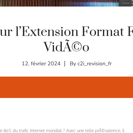
ur l’Extension Format 
VidÃ©o
12. février 2024
By
c2i_revision_fr
80% du trafic Internet mondial ? Avec une telle prÃ©valence, il