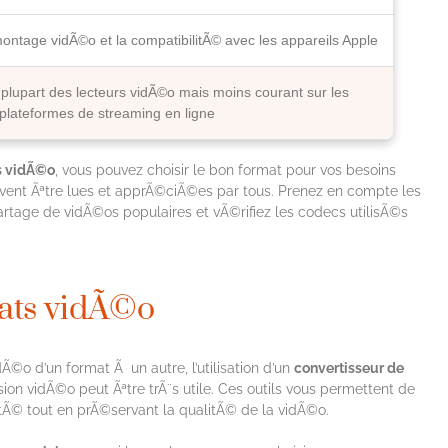
montage vidÃ©o et la compatibilitÃ© avec les appareils Apple
 plupart des lecteurs vidÃ©o mais moins courant sur les
plateformes de streaming en ligne
rs vidÃ©o
, vous pouvez choisir le bon format pour vos besoins
vent Ãªtre lues et apprÃ©ciÃ©es par tous. Prenez en compte les
age de vidÃ©os populaires et vÃ©rifiez les codecs utilisÃ©s
mats vidÃ©o
Ã©o d’un format Ã un autre, l’utilisation d’un
convertisseur de
sion vidÃ©o peut Ãªtre trÃ¨s utile. Ces outils vous permettent de
itÃ© tout en prÃ©servant la qualitÃ© de la vidÃ©o.