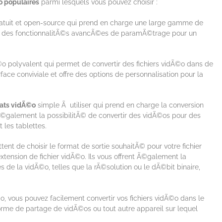
o populaires
parmi lesquels vous pouvez choisir :
atuit et open-source qui prend en charge une large gamme de
ent des fonctionnalitÃ©s avancÃ©es de paramÃ©trage pour un
Ã©o polyvalent qui permet de convertir des fichiers vidÃ©o dans de
face conviviale et offre des options de personnalisation pour la
mats vidÃ©o
simple Ã utiliser qui prend en charge la conversion
 Ã©galement la possibilitÃ© de convertir des vidÃ©os pour des
 les tablettes.
nt de choisir le format de sortie souhaitÃ© pour votre fichier
xtension de fichier vidÃ©o. Ils vous offrent Ã©galement la
s de la vidÃ©o, telles que la rÃ©solution ou le dÃ©bit binaire,
o, vous pouvez facilement convertir vos fichiers vidÃ©o dans le
orme de partage de vidÃ©os ou tout autre appareil sur lequel