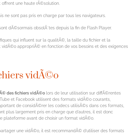
ffrent une haute rÃ©solution.
is ne sont pas pris en charge par tous les navigateurs.
nt dÃ©sormais obsolÃ¨tes depuis la fin de Flash Player.
es qui influent sur la qualitÃ©, la taille du fichier et la
mat vidÃ©o appropriÃ© en fonction de vos besoins et des exigences
chiers vidÃ©o
Ã© des fichiers vidÃ©o
lors de leur utilisation sur diffÃ©rentes
uTube et Facebook utilisent des formats vidÃ©o courants,
ortant de considÃ©rer les codecs utilisÃ©s dans ces formats,
nt plus largement pris en charge que d’autres, il est donc
ue plateforme avant de choisir un format vidÃ©o.
rtager une vidÃ©o, il est recommandÃ© d’utiliser des formats