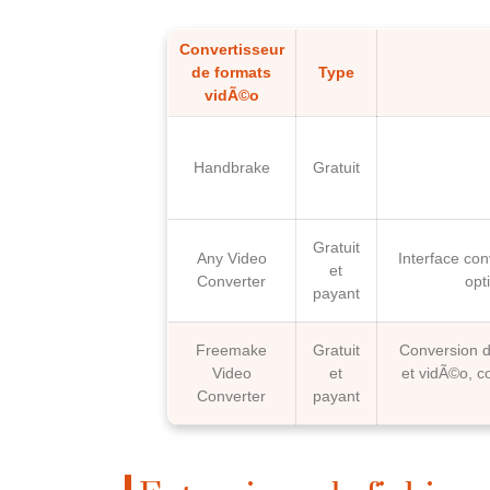
Convertisseur
de formats
Type
vidÃ©o
Handbrake
Gratuit
Gratuit
Any Video
Interface con
et
Converter
opt
payant
Freemake
Gratuit
Conversion d
Video
et
et vidÃ©o, c
Converter
payant