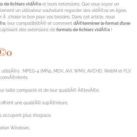
s de fichiers vidÃ©o
et leurs extensions. Que vous soyez un
ment un utilisateur souhaitant regarder des vidÃ©os en ligne,
 Ã choisir le bon pour vos besoins. Dans cet article, nous
Ã©o
, leur compatibilitÃ© et comment
dÃ©terminer le format d’une
 captivant des extensions de
formats de fichiers vidÃ©o
!
Ã©o
utilisÃ©s : MPEG-4 (MP4), MOV, AVI, WMV, AVCHD, WebM et FLV
nconvÃ©nients.
eur taille compacte et de leur qualitÃ© Ã©levÃ©e.
offrent une qualitÃ© supÃ©rieure.
s occupent plus d’espace.
tation Windows.