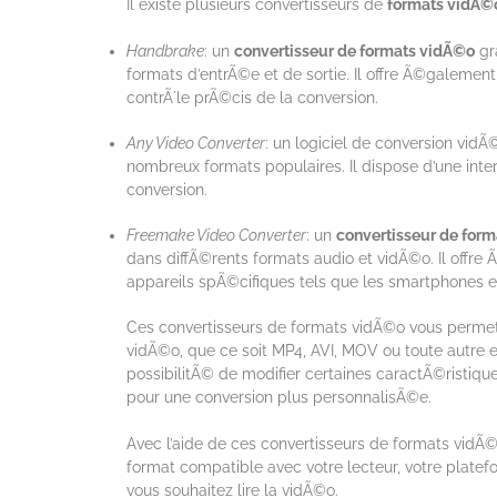
Il existe plusieurs convertisseurs de
formats vidÃ©
Handbrake
: un
convertisseur de formats vidÃ©o
gr
formats d’entrÃ©e et de sortie. Il offre Ã©galem
contrÃ´le prÃ©cis de la conversion.
Any Video Converter
: un logiciel de conversion vid
nombreux formats populaires. Il dispose d’une inter
conversion.
Freemake Video Converter
: un
convertisseur de for
dans diffÃ©rents formats audio et vidÃ©o. Il offre
appareils spÃ©cifiques tels que les smartphones et
Ces convertisseurs de formats vidÃ©o vous permette
vidÃ©o, que ce soit MP4, AVI, MOV ou toute autre e
possibilitÃ© de modifier certaines caractÃ©ristique
pour une conversion plus personnalisÃ©e.
Avec l’aide de ces convertisseurs de formats vidÃ©
format compatible avec votre lecteur, votre platef
vous souhaitez lire la vidÃ©o.