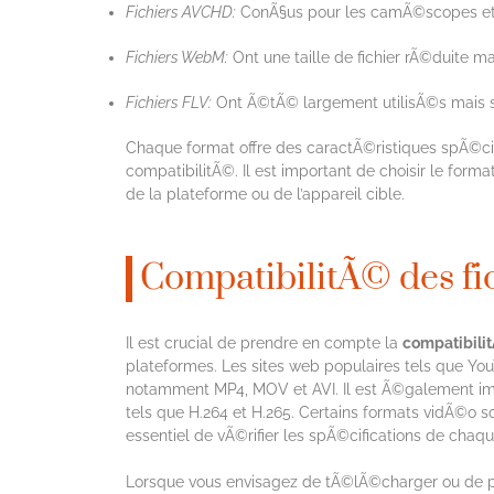
Fichiers AVCHD:
ConÃ§us pour les camÃ©scopes et o
Fichiers WebM:
Ont une taille de fichier rÃ©duite ma
Fichiers FLV:
Ont Ã©tÃ© largement utilisÃ©s mais so
Chaque format offre des caractÃ©ristiques spÃ©cifiqu
compatibilitÃ©. Il est important de choisir le for
de la plateforme ou de l’appareil cible.
CompatibilitÃ© des fi
Il est crucial de prendre en compte la
compatibilit
plateformes. Les sites web populaires tels que Yo
notamment MP4, MOV et AVI. Il est Ã©galement imp
tels que H.264 et H.265. Certains formats vidÃ©o so
essentiel de vÃ©rifier les spÃ©cifications de chaq
Lorsque vous envisagez de tÃ©lÃ©charger ou de pa