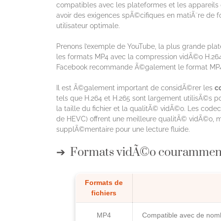
compatibles avec les plateformes et les appareils
avoir des exigences spÃ©cifiques en matiÃ¨re de f
utilisateur optimale.
Prenons l’exemple de YouTube, la plus grande p
les formats MP4 avec la compression vidÃ©o H.264
Facebook recommande Ã©galement le format MP4 a
Il est Ã©galement important de considÃ©rer les
c
tels que H.264 et H.265 sont largement utilisÃ©s p
la taille du fichier et la qualitÃ© vidÃ©o. Les co
de HEVC) offrent une meilleure qualitÃ© vidÃ©o, 
supplÃ©mentaire pour une lecture fluide.
Formats vidÃ©o couramment u
Formats de
fichiers
MP4
Compatible avec de nomb