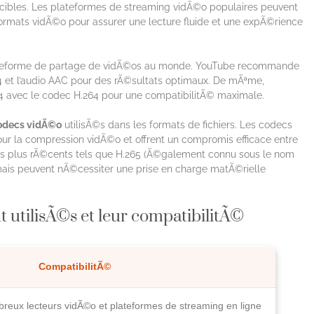
 cibles. Les plateformes de streaming vidÃ©o populaires peuvent
ormats vidÃ©o pour assurer une lecture fluide et une expÃ©rience
lateforme de partage de vidÃ©os au monde. YouTube recommande
 et l’audio AAC pour des rÃ©sultats optimaux. De mÃªme,
vec le codec H.264 pour une compatibilitÃ© maximale.
odecs vidÃ©o
utilisÃ©s dans les formats de fichiers. Les codecs
our la compression vidÃ©o et offrent un compromis efficace entre
decs plus rÃ©cents tels que H.265 (Ã©galement connu sous le nom
mais peuvent nÃ©cessiter une prise en charge matÃ©rielle
tilisÃ©s et leur compatibilitÃ©
CompatibilitÃ©
reux lecteurs vidÃ©o et plateformes de streaming en ligne