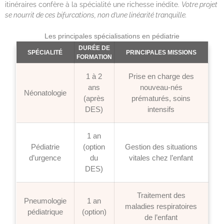
itinéraires confère à la spécialité une richesse inédite.
Votre projet
se nourrit de ces bifurcations, non d’une linéarité tranquille.
Les principales spécialisations en pédiatrie
DURÉE DE
SPÉCIALITÉ
PRINCIPALES MISSIONS
FORMATION
1 à 2
Prise en charge des
ans
nouveau-nés
Néonatologie
(après
prématurés, soins
DES)
intensifs
1 an
Pédiatrie
(option
Gestion des situations
d’urgence
du
vitales chez l’enfant
DES)
Traitement des
Pneumologie
1 an
maladies respiratoires
pédiatrique
(option)
de l’enfant