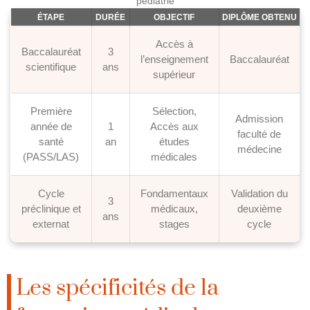
pédiatrie
ÉTAPE
DURÉE
OBJECTIF
DIPLÔME OBTENU
Accès à
Baccalauréat
3
l’enseignement
Baccalauréat
scientifique
ans
supérieur
Première
Sélection,
Admission
année de
1
Accès aux
faculté de
santé
an
études
médecine
(PASS/LAS)
médicales
Cycle
Fondamentaux
Validation du
3
préclinique et
médicaux,
deuxième
ans
externat
stages
cycle
Les spécificités de la