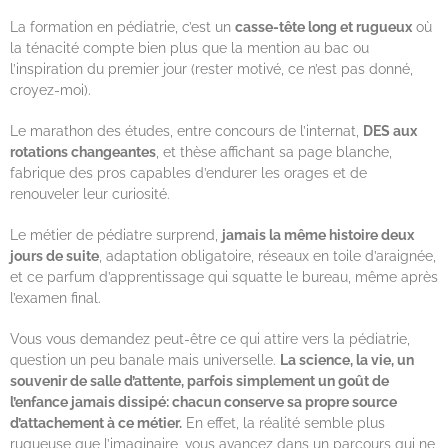
La formation en pédiatrie, c’est un
casse-tête long et rugueux
où
la ténacité compte bien plus que la mention au bac ou
l’inspiration du premier jour (rester motivé, ce n’est pas donné,
croyez-moi).
Le marathon des études, entre concours de l’internat,
DES aux
rotations changeantes
, et thèse affichant sa page blanche,
fabrique des pros capables d’endurer les orages et de
renouveler leur curiosité.
Le métier de pédiatre surprend,
jamais la même histoire deux
jours de suite
, adaptation obligatoire, réseaux en toile d’araignée,
et ce parfum d’apprentissage qui squatte le bureau, même après
l’examen final.
Vous vous demandez peut-être ce qui attire vers la pédiatrie,
question un peu banale mais universelle.
La science, la vie, un
souvenir de salle d’attente, parfois simplement un goût de
l’enfance jamais dissipé: chacun conserve sa propre source
d’attachement à ce métier.
En effet, la réalité semble plus
rugueuse que l’imaginaire, vous avancez dans un parcours qui ne