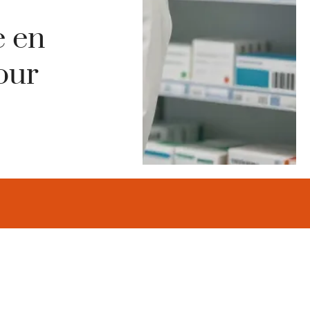
 en
our