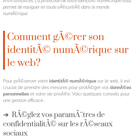
Ãªtre utilisÃ©es. La protection de votre identitÃ© numÃ©rique vous
permet de naviguer en toute sÃ©curitÃ© dans le monde
numÃ©rique.
Comment gÃ©rer son
identitÃ© numÃ©rique sur
le web?
Pour prÃ©server votre
identitÃ© numÃ©rique
sur le web, il est
crucial de prendre des mesures pour protÃ©ger vos
donnÃ©es
personnelles
et votre vie privÃ©e. Voici quelques conseils pour
une gestion efficace :
RÃ©glez vos paramÃ¨tres de
confidentialitÃ© sur les rÃ©seaux
sociaux