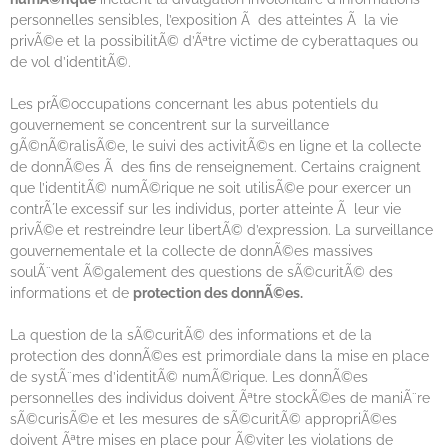
personnelles sensibles, l’exposition Ã des atteintes Ã la vie
privÃ©e et la possibilitÃ© d’Ãªtre victime de cyberattaques ou
de vol d’identitÃ©.
Les prÃ©occupations concernant les abus potentiels du
gouvernement se concentrent sur la surveillance
gÃ©nÃ©ralisÃ©e, le suivi des activitÃ©s en ligne et la collecte
de donnÃ©es Ã des fins de renseignement. Certains craignent
que l’identitÃ© numÃ©rique ne soit utilisÃ©e pour exercer un
contrÃ´le excessif sur les individus, porter atteinte Ã leur vie
privÃ©e et restreindre leur libertÃ© d’expression. La surveillance
gouvernementale et la collecte de donnÃ©es massives
soulÃ¨vent Ã©galement des questions de sÃ©curitÃ© des
informations et de
protection des donnÃ©es.
La question de la sÃ©curitÃ© des informations et de la
protection des donnÃ©es est primordiale dans la mise en place
de systÃ¨mes d’identitÃ© numÃ©rique. Les donnÃ©es
personnelles des individus doivent Ãªtre stockÃ©es de maniÃ¨re
sÃ©curisÃ©e et les mesures de sÃ©curitÃ© appropriÃ©es
doivent Ãªtre mises en place pour Ã©viter les violations de