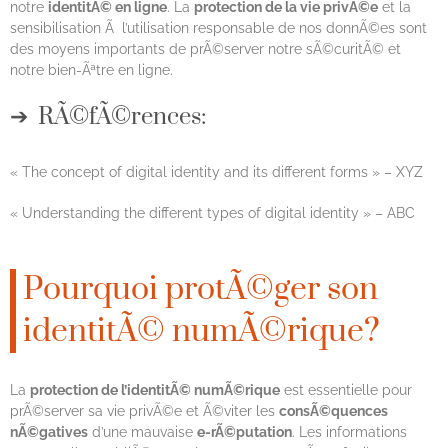
notre
identitÃ© en ligne
. La
protection de la vie privÃ©e
et la
sensibilisation Ã l’utilisation responsable de nos donnÃ©es sont
des moyens importants de prÃ©server notre sÃ©curitÃ© et
notre bien-Ãªtre en ligne.
RÃ©fÃ©rences:
« The concept of digital identity and its different forms » – XYZ
« Understanding the different types of digital identity » – ABC
Pourquoi protÃ©ger son
identitÃ© numÃ©rique?
La
protection de l’identitÃ© numÃ©rique
est essentielle pour
prÃ©server sa vie privÃ©e et Ã©viter les
consÃ©quences
nÃ©gatives
d’une mauvaise
e-rÃ©putation
. Les informations