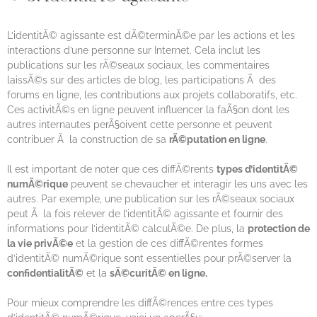
L’identitÃ© agissante est dÃ©terminÃ©e par les actions et les
interactions d’une personne sur Internet. Cela inclut les
publications sur les rÃ©seaux sociaux, les commentaires
laissÃ©s sur des articles de blog, les participations Ã des
forums en ligne, les contributions aux projets collaboratifs, etc.
Ces activitÃ©s en ligne peuvent influencer la faÃ§on dont les
autres internautes perÃ§oivent cette personne et peuvent
contribuer Ã la construction de sa
rÃ©putation en ligne
.
Il est important de noter que ces diffÃ©rents
types d’identitÃ©
numÃ©rique
peuvent se chevaucher et interagir les uns avec les
autres. Par exemple, une publication sur les rÃ©seaux sociaux
peut Ã la fois relever de l’identitÃ© agissante et fournir des
informations pour l’identitÃ© calculÃ©e. De plus, la
protection de
la vie privÃ©e
et la gestion de ces diffÃ©rentes formes
d’identitÃ© numÃ©rique sont essentielles pour prÃ©server la
confidentialitÃ©
et la
sÃ©curitÃ© en ligne.
Pour mieux comprendre les diffÃ©rences entre ces types