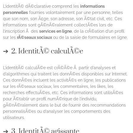
L’identitÃ© dÃ©clarative comprend les
informations
personnelles
fournies volontairement par une personne, telles
que son nom, son Ã¢ge, son adresse, son Ã©tat civil, etc. Ces
informations sont gÃ©nÃ©ralement collectÃ©es lors de
l’inscription Ã des
services en ligne
, de la crÃ©ation d’un profil
sur les
rÃ©seaux sociaux
ou de la saisie de formulaires en ligne.
2. IdentitÃ© calculÃ©e
L’identitÃ© calculÃ©e est crÃ©Ã©e Ã partir d’analyses et
d’algorithmes qui traitent les donnÃ©es disponibles sur Internet.
Ces donnÃ©es incluent les activitÃ©s en ligne, les publications
sur les rÃ©seaux sociaux, les commentaires, les likes, les
recherches effectuÃ©es, etc. Ces informations sont utilisÃ©es
pour Ã©tablir un profil numÃ©rique de l’individu,
gÃ©nÃ©ralement dans le but de fournir des recommandations
personnalisÃ©es ou d’analyser les comportements des
utilisateurs.
3. IdentitÃ© agissante