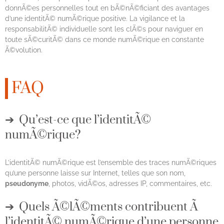
donnÃ©es personnelles tout en bÃ©nÃ©ficiant des avantages
d’une identitÃ© numÃ©rique positive. La vigilance et la
responsabilitÃ© individuelle sont les clÃ©s pour naviguer en
toute sÃ©curitÃ© dans ce monde numÃ©rique en constante
Ã©volution.
FAQ
Qu’est-ce que l’identitÃ©
numÃ©rique?
L’identitÃ© numÃ©rique est l’ensemble des traces numÃ©riques
qu’une personne laisse sur Internet, telles que son nom,
pseudonyme
, photos, vidÃ©os, adresses IP, commentaires, etc.
Quels Ã©lÃ©ments contribuent Ã
l’identitÃ© numÃ©rique d’une personne