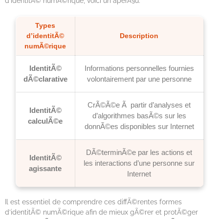
d’identitÃ© numÃ©rique, voici un aperÃ§u:
Types
d’identitÃ©
Description
numÃ©rique
IdentitÃ©
Informations personnelles fournies
dÃ©clarative
volontairement par une personne
CrÃ©Ã©e Ã partir d’analyses et
IdentitÃ©
d’algorithmes basÃ©s sur les
calculÃ©e
donnÃ©es disponibles sur Internet
DÃ©terminÃ©e par les actions et
IdentitÃ©
les interactions d’une personne sur
agissante
Internet
Il est essentiel de comprendre ces diffÃ©rentes formes
d’identitÃ© numÃ©rique afin de mieux gÃ©rer et protÃ©ger