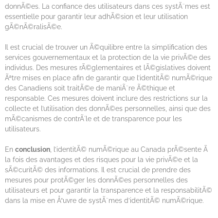
donnÃ©es. La confiance des utilisateurs dans ces systÃ¨mes est
essentielle pour garantir leur adhÃ©sion et leur utilisation
gÃ©nÃ©ralisÃ©e.
Il est crucial de trouver un Ã©quilibre entre la simplification des
services gouvernementaux et la protection de la vie privÃ©e des
individus. Des mesures rÃ©glementaires et lÃ©gislatives doivent
Ãªtre mises en place afin de garantir que l’identitÃ© numÃ©rique
des Canadiens soit traitÃ©e de maniÃ¨re Ã©thique et
responsable. Ces mesures doivent inclure des restrictions sur la
collecte et l’utilisation des donnÃ©es personnelles, ainsi que des
mÃ©canismes de contrÃ´le et de transparence pour les
utilisateurs.
En
conclusion
, l’identitÃ© numÃ©rique au Canada prÃ©sente Ã
la fois des avantages et des risques pour la vie privÃ©e et la
sÃ©curitÃ© des informations. Il est crucial de prendre des
mesures pour protÃ©ger les donnÃ©es personnelles des
utilisateurs et pour garantir la transparence et la responsabilitÃ©
dans la mise en Å“uvre de systÃ¨mes d’identitÃ© numÃ©rique.