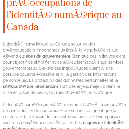
prÃ©occupations de
l’identitÃ© numÃ©rique au
Canada
L’identitÃ© numÃ©rique au Canada soulÃ¨ve des
prÃ©occupations importantes liÃ©es Ã la vie privÃ©e et aux
Ã©ventuels
abus du gouvernement
. Bien que ces initiatives aient
pour objectif de simplifier et de sÃ©curiser l’accÃ¨s aux services
gouvernementaux, il existe des inquiÃ©tudes quant Ã une
possible collecte excessive et Ã la gestion des informations
personnelles. La protection des donnÃ©es personnelles et la
sÃ©curitÃ© des informations
sont des enjeux majeurs dans la
mise en place de ces systÃ¨mes d’identitÃ© numÃ©rique.
L’identitÃ© numÃ©rique est Ã©troitement liÃ©e Ã la vie privÃ©e
des individus, et de nombreuses personnes craignent que la
collecte et la diffusion de leurs informations sur le web puissent
avoir des consÃ©quences nÃ©fastes. Les
risques de l’identitÃ©
numÃ©rique
incluent la divulgation involontaire d’informations