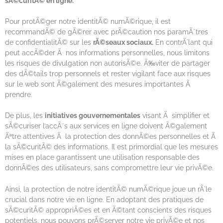
sÃ©curitÃ© en ligne.
Pour protÃ©ger notre identitÃ© numÃ©rique, il est
recommandÃ© de gÃ©rer avec prÃ©caution nos paramÃ¨tres
de confidentialitÃ© sur les
rÃ©seaux sociaux.
En contrÃ´lant qui
peut accÃ©der Ã nos informations personnelles, nous limitons
les risques de divulgation non autorisÃ©e. Ã‰viter de partager
des dÃ©tails trop personnels et rester vigilant face aux risques
sur le web sont Ã©galement des mesures importantes Ã
prendre.
De plus, les
initiatives gouvernementales
visant Ã simplifier et
sÃ©curiser l’accÃ¨s aux services en ligne doivent Ã©galement
Ãªtre attentives Ã la protection des donnÃ©es personnelles et Ã
la sÃ©curitÃ© des informations. Il est primordial que les mesures
mises en place garantissent une utilisation responsable des
donnÃ©es des utilisateurs, sans compromettre leur vie privÃ©e.
Ainsi, la protection de notre identitÃ© numÃ©rique joue un rÃ´le
crucial dans notre vie en ligne. En adoptant des pratiques de
sÃ©curitÃ© appropriÃ©es et en Ã©tant conscients des risques
potentiels, nous pouvons prÃ©server notre vie privÃ©e et nos