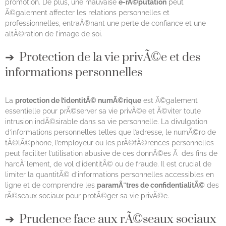
promotion. De plus, une mauvaise
e-rÃ©putation
peut
Ã©galement affecter les relations personnelles et
professionnelles, entraÃ®nant une perte de confiance et une
altÃ©ration de l’image de soi.
Protection de la vie privÃ©e et des
informations personnelles
La
protection de l’identitÃ© numÃ©rique
est Ã©galement
essentielle pour prÃ©server sa vie privÃ©e et Ã©viter toute
intrusion indÃ©sirable dans sa vie personnelle. La divulgation
d’informations personnelles telles que l’adresse, le numÃ©ro de
tÃ©lÃ©phone, l’employeur ou les prÃ©fÃ©rences personnelles
peut faciliter l’utilisation abusive de ces donnÃ©es Ã des fins de
harcÃ¨lement, de vol d’identitÃ© ou de fraude. Il est crucial de
limiter la quantitÃ© d’informations personnelles accessibles en
ligne et de comprendre les
paramÃ¨tres de confidentialitÃ©
des
rÃ©seaux sociaux pour protÃ©ger sa vie privÃ©e.
Prudence face aux rÃ©seaux sociaux