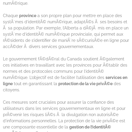
numÃ©rique.
Chaque
province
a son propre plan pour mettre en place des
systÃ¨mes d’identitÃ© numÃ©rique, adaptÃ©s Ã ses besoins et
Ã sa population. Par exemple, l’Alberta a dÃ©jÃ mis en place un
systÃ¨me d’identitÃ© numÃ©rique provinciale, qui permet aux
rÃ©sidents de s’identifier de maniÃ¨re sÃ©curisÃ©e en ligne pour
accÃ©der Ã divers services gouvernementaux.
Le gouvernement fÃ©dÃ©ral du Canada soutient Ã©galement
ces initiatives en travaillant avec les provinces pour Ã©tablir des
normes et des protocoles communs pour l’identitÃ©
numÃ©rique. L’objectif est de faciliter l’utilisation des
services en
ligne
tout en garantissant la
protection de la vie privÃ©e
des
citoyens.
Ces mesures sont cruciales pour assurer la confiance des
utilisateurs dans les services gouvernementaux en ligne et pour
prÃ©venir les risques liÃ©s Ã la divulgation non autorisÃ©e
d’informations personnelles. La protection de la vie privÃ©e est
une composante essentielle de la
gestion de l’identitÃ©