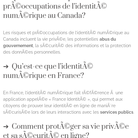
prÃ©occupations de l’identitÃ©
numÃ©rique au Canada?
Les risques et prÃ©occupations de l’identitÃ© numÃ©rique au
Canada incluent la vie privÃ©e, les potentielles
abus du
gouvernement
, la sÃ©curitÃ© des informations et la protection
des donnÃ©es personnelles.
Qu’est-ce que l’identitÃ©
numÃ©rique en France?
En France, l’identitÃ© numÃ©rique fait rÃ©fÃ©rence Ã une
application appelÃ©e « France IdentitÃ© », qui permet aux
citoyens de prouver leur identitÃ© en ligne de maniÃ¨re
sÃ©curisÃ©e lors de leurs interactions avec les
services publics
.
Comment protÃ©ger sa vie privÃ©e
et sa sÃ©curitÃ© en ligne?