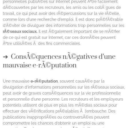
personnelles publiÃ©es sur Internet peuvent Ãªtre facilement
dÃ©couvertes par les recruteurs, les amis ou les collÃ¨gues de
travail, ce qui peut avoir des rÃ©percussions sur la vie rÃ©elle,
comme lors d’une recherche d’emploi. Il est donc prÃ©fÃ©rable
d’Ã©viter de divulguer des informations trop personnelles sur les
rÃ©seaux sociaux.
Il est Ã©galement important de se mÃ©fier
de ce qui est gratuit sur Internet, car ces donnÃ©es peuvent
Ãªtre utilisÃ©es Ã des fins commerciales.
ConsÃ©quences nÃ©gatives d’une
mauvaise e-rÃ©putation
Une mauvaise
e-rÃ©putation
, souvent causÃ©e par la
divulgation d’informations personnelles sur les rÃ©seaux sociaux,
peut avoir de graves consÃ©quences sur la vie professionnelle
et personnelle d’une personne. Les recruteurs et les employeurs
potentiels utilisent de plus en plus les mÃ©dias sociaux pour
effectuer des vÃ©rifications prÃ©alables Ã l’embauche. Des
publications inappropriÃ©es ou controversÃ©es peuvent
compromettre les chances d’obtenir un emploi ou une