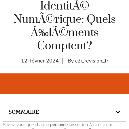
IdentitÃ©
NumÃ©rique: Quels
Ã‰lÃ©ments
Comptent?
12. février 2024
By
c2i_revision_fr
SOMMAIRE
Saviez-vous que chaque
personne
laisse derriÃ¨re elle une