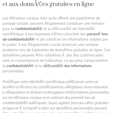
et aux donnÃ©es gratuites en ligne
Les rÃ©seaux sociaux, bien qu’ils offrent une plateforme de
partage sociale, peuvent Ã©galement constituer une menace
pour la
confidentialitÃ©
et la sÃ©curitÃ© de l’identitÃ©
numÃ©rique. Il est important d’Ãªtre conscient des
paramÃ¨tres
de confidentialitÃ©
et de contrÃ´ler les informations visibles par
le public. Il est Ã©galement crucial d’exercer une certaine
prudence lors de l’utilisation de donnÃ©es gratuites en ligne. Ces
donnÃ©es peuvent Ãªtre utilisÃ©es Ã des fins commerciales
sans le consentement de l’utilisateur, ce qui peut compromettre
la
confidentialitÃ©
et la
sÃ©curitÃ© des informations
personnelles.
ProtÃ©gez votre identitÃ© numÃ©rique, prÃ©servez votre vie
privÃ©e et Ã©vitez les consÃ©quences nÃ©gatives d’une mauvaise
e-rÃ©putation en limitant la divulgation d’informations personnelles
sur les rÃ©seaux sociaux et en utilisant des paramÃ¨tres de
confidentialitÃ© adÃ©quats. Soyez vigilant face aux offres gratuites
en ligne et Ã la maniÃ¨re dont vos donnÃ©es personnelles peuvent