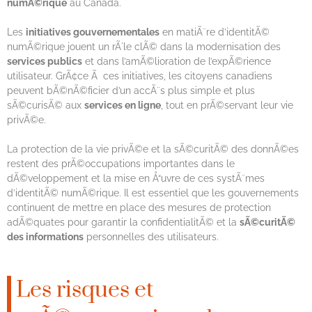
numÃ©rique
au Canada.
Les
initiatives gouvernementales
en matiÃ¨re d’identitÃ©
numÃ©rique jouent un rÃ´le clÃ© dans la modernisation des
services publics
et dans l’amÃ©lioration de l’expÃ©rience
utilisateur. GrÃ¢ce Ã ces initiatives, les citoyens canadiens
peuvent bÃ©nÃ©ficier d’un accÃ¨s plus simple et plus
sÃ©curisÃ© aux
services en ligne
, tout en prÃ©servant leur vie
privÃ©e.
La protection de la vie privÃ©e et la sÃ©curitÃ© des donnÃ©es
restent des prÃ©occupations importantes dans le
dÃ©veloppement et la mise en Å“uvre de ces systÃ¨mes
d’identitÃ© numÃ©rique. Il est essentiel que les gouvernements
continuent de mettre en place des mesures de protection
adÃ©quates pour garantir la confidentialitÃ© et la
sÃ©curitÃ©
des informations
personnelles des utilisateurs.
Les risques et