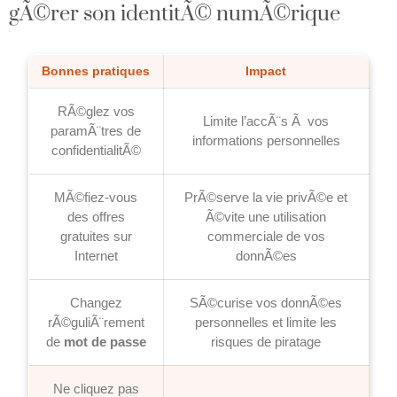
gÃ©rer son identitÃ© numÃ©rique
Bonnes pratiques
Impact
RÃ©glez vos
Limite l’accÃ¨s Ã vos
paramÃ¨tres de
informations personnelles
confidentialitÃ©
MÃ©fiez-vous
PrÃ©serve la vie privÃ©e et
des offres
Ã©vite une utilisation
gratuites sur
commerciale de vos
Internet
donnÃ©es
Changez
SÃ©curise vos donnÃ©es
rÃ©guliÃ¨rement
personnelles et limite les
de
mot de passe
risques de piratage
Ne cliquez pas