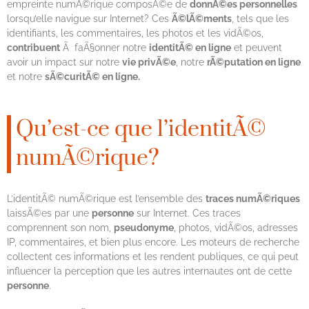
empreinte numÃ©rique composÃ©e de
donnÃ©es personnelles
lorsqu’elle navigue sur Internet? Ces
Ã©lÃ©ments
, tels que les
identifiants, les commentaires, les photos et les vidÃ©os,
contribuent
Ã faÃ§onner notre
identitÃ© en ligne
et peuvent
avoir un impact sur notre
vie privÃ©e
, notre
rÃ©putation en ligne
et notre
sÃ©curitÃ© en ligne.
Qu’est-ce que l’identitÃ©
numÃ©rique?
L’identitÃ© numÃ©rique est l’ensemble des
traces numÃ©riques
laissÃ©es par une
personne
sur Internet. Ces traces
comprennent son nom,
pseudonyme
, photos, vidÃ©os, adresses
IP, commentaires, et bien plus encore. Les moteurs de recherche
collectent ces informations et les rendent publiques, ce qui peut
influencer la perception que les autres internautes ont de cette
personne
.