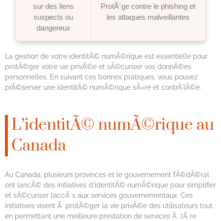
sur des liens
ProtÃ¨ge contre le phishing et
suspects ou
les attaques malveillantes
dangereux
La gestion de votre identitÃ© numÃ©rique est essentielle pour
protÃ©ger votre vie privÃ©e et sÃ©curiser vos donnÃ©es
personnelles. En suivant ces bonnes pratiques, vous pouvez
prÃ©server une identitÃ© numÃ©rique sÃ»re et contrÃ´lÃ©e.
L’identitÃ© numÃ©rique au
Canada
Au Canada, plusieurs provinces et le gouvernement fÃ©dÃ©ral
ont lancÃ© des initiatives d’identitÃ© numÃ©rique pour simplifier
et sÃ©curiser l’accÃ¨s aux services gouvernementaux. Ces
initiatives visent Ã protÃ©ger la vie privÃ©e des utilisateurs tout
en permettant une meilleure prestation de services Ã l’Ã¨re