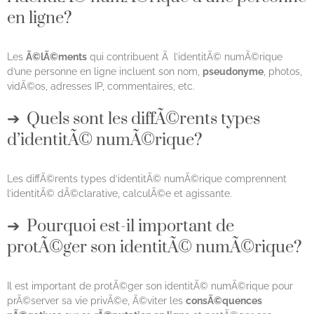
en ligne?
Les
Ã©lÃ©ments
qui contribuent Ã l’identitÃ© numÃ©rique
d’une personne en ligne incluent son nom,
pseudonyme
, photos,
vidÃ©os, adresses IP, commentaires, etc.
Quels sont les diffÃ©rents types
d’identitÃ© numÃ©rique?
Les diffÃ©rents types d’identitÃ© numÃ©rique comprennent
l’identitÃ© dÃ©clarative, calculÃ©e et agissante.
Pourquoi est-il important de
protÃ©ger son identitÃ© numÃ©rique?
Il est important de protÃ©ger son identitÃ© numÃ©rique pour
prÃ©server sa vie privÃ©e, Ã©viter les
consÃ©quences