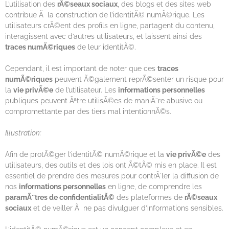
L’utilisation des
rÃ©seaux sociaux
, des blogs et des sites web
contribue Ã la construction de l’identitÃ© numÃ©rique. Les
utilisateurs crÃ©ent des profils en ligne, partagent du contenu,
interagissent avec d’autres utilisateurs, et laissent ainsi des
traces numÃ©riques
de leur identitÃ©.
Cependant, il est important de noter que ces
traces
numÃ©riques
peuvent Ã©galement reprÃ©senter un risque pour
la
vie privÃ©e
de l’utilisateur. Les
informations personnelles
publiques peuvent Ãªtre utilisÃ©es de maniÃ¨re abusive ou
compromettante par des tiers mal intentionnÃ©s.
Illustration:
Afin de protÃ©ger l’identitÃ© numÃ©rique et la
vie privÃ©e
des
utilisateurs, des outils et des lois ont Ã©tÃ© mis en place. Il est
essentiel de prendre des mesures pour contrÃ´ler la diffusion de
nos
informations personnelles
en ligne, de comprendre les
paramÃ¨tres de confidentialitÃ©
des plateformes de
rÃ©seaux
sociaux
et de veiller Ã ne pas divulguer d’informations sensibles.