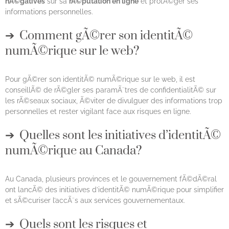
nÃ©gatives
sur sa
rÃ©putation en ligne
et protÃ©ger ses
informations personnelles.
Comment gÃ©rer son identitÃ©
numÃ©rique sur le web?
Pour gÃ©rer son identitÃ© numÃ©rique sur le web, il est
conseillÃ© de rÃ©gler ses paramÃ¨tres de confidentialitÃ© sur
les rÃ©seaux sociaux, Ã©viter de divulguer des informations trop
personnelles et rester vigilant face aux risques en ligne.
Quelles sont les initiatives d’identitÃ©
numÃ©rique au Canada?
Au Canada, plusieurs provinces et le gouvernement fÃ©dÃ©ral
ont lancÃ© des initiatives d’identitÃ© numÃ©rique pour simplifier
et sÃ©curiser l’accÃ¨s aux services gouvernementaux.
Quels sont les risques et