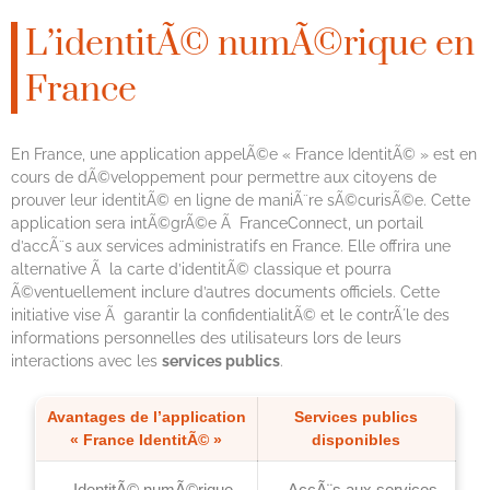
L’identitÃ© numÃ©rique en
France
En France, une application appelÃ©e « France IdentitÃ© » est en
cours de dÃ©veloppement pour permettre aux citoyens de
prouver leur identitÃ© en ligne de maniÃ¨re sÃ©curisÃ©e. Cette
application sera intÃ©grÃ©e Ã FranceConnect, un portail
d’accÃ¨s aux services administratifs en France. Elle offrira une
alternative Ã la carte d’identitÃ© classique et pourra
Ã©ventuellement inclure d’autres documents officiels. Cette
initiative vise Ã garantir la confidentialitÃ© et le contrÃ´le des
informations personnelles des utilisateurs lors de leurs
interactions avec les
services publics
.
Avantages de l’application
Services publics
« France IdentitÃ© »
disponibles
– IdentitÃ© numÃ©rique
– AccÃ¨s aux services