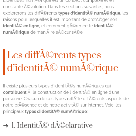
L’identitÃ© numÃ©rique est un concept complexe et en
constante Ã©volution. Dans les sections suivantes, nous
explorerons les diffÃ©rents
types d’identitÃ© numÃ©rique
, les
raisons pour lesquelles il est important de protÃ©ger son
identitÃ© en ligne
, et comment gÃ©rer cette
identitÃ©
numÃ©rique
de maniÃ¨re sÃ©curisÃ©e.
Les diffÃ©rents types
d’identitÃ© numÃ©rique
Il existe plusieurs types d’identitÃ©s numÃ©riques qui
contribuent
Ã la construction de l’identitÃ© en ligne d’une
personne. Chacun de ces types reflÃ¨te diffÃ©rents aspects de
notre prÃ©sence et de notre activitÃ© sur Internet. Voici les
principaux
types d’identitÃ© numÃ©rique
:
1. IdentitÃ© dÃ©clarative