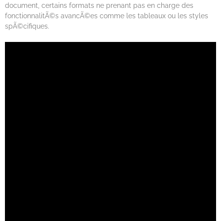
document, certains formats ne prenant pas en charge des
fonctionnalitÃ©s avancÃ©es comme les tableaux ou les styles
spÃ©cifiques.