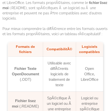
et LibreOffice. Les formats propriÃ©taires, comme le
fichier lisez
moi
(.README), sont spÃ©cifiques Ã un logiciel ou Ã une
entreprise et peuvent ne pas Ãªtre compatibles avec d’autres
logiciels.
Pour mieux comprendre la diffÃ©rence entre les formats ouverts
et les formats propriÃ©taires, voici un tableau rÃ©capitulatif :
Formats de
Logiciels
CompatibilitÃ©
fichiers
compatibles
Utilisable avec
Fichier Texte
diffÃ©rents
Open
OpenDocument
logiciels de
Office,
(.ODT)
traitement de
LibreOffice
texte
SpÃ©cifique Ã
Logiciel ou
Fichier lisez
un logiciel ou Ã
entreprise
moi
(.README)
une entreprise
spÃ©cifique