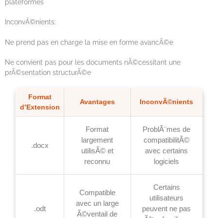
plateformes
InconvÃ©nients:
Ne prend pas en charge la mise en forme avancÃ©e
Ne convient pas pour les documents nÃ©cessitant une
prÃ©sentation structurÃ©e
Format
Avantages
InconvÃ©nients
d’Extension
Format
ProblÃ¨mes de
largement
compatibilitÃ©
.docx
utilisÃ© et
avec certains
reconnu
logiciels
Certains
Compatible
utilisateurs
avec un large
.odt
peuvent ne pas
Ã©ventail de