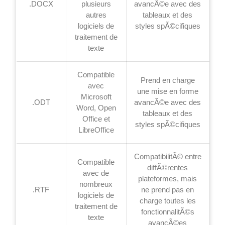
.DOCX
plusieurs
avancÃ©e avec des
autres
tableaux et des
logiciels de
styles spÃ©cifiques
traitement de
texte
Compatible
Prend en charge
avec
une mise en forme
Microsoft
.ODT
avancÃ©e avec des
Word, Open
tableaux et des
Office et
styles spÃ©cifiques
LibreOffice
CompatibilitÃ© entre
Compatible
diffÃ©rentes
avec de
plateformes, mais
nombreux
.RTF
ne prend pas en
logiciels de
charge toutes les
traitement de
fonctionnalitÃ©s
texte
avancÃ©es