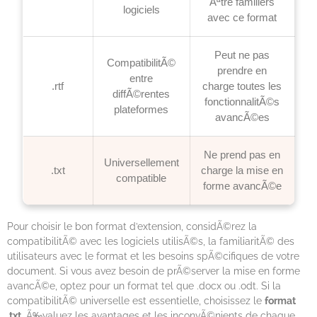
Ãªtre familiers
logiciels
avec ce format
Peut ne pas
CompatibilitÃ©
prendre en
entre
.rtf
charge toutes les
diffÃ©rentes
fonctionnalitÃ©s
plateformes
avancÃ©es
Ne prend pas en
Universellement
.txt
charge la mise en
compatible
forme avancÃ©e
Pour choisir le bon format d’extension, considÃ©rez la
compatibilitÃ© avec les logiciels utilisÃ©s, la familiaritÃ© des
utilisateurs avec le format et les besoins spÃ©cifiques de votre
document. Si vous avez besoin de prÃ©server la mise en forme
avancÃ©e, optez pour un format tel que .docx ou .odt. Si la
compatibilitÃ© universelle est essentielle, choisissez le
format
.txt
. Ã‰valuez les avantages et les inconvÃ©nients de chaque