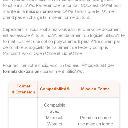
fonctionnalitÃ©s. Par exemple, le format
.DOCX
est idÃ©al pour
maintenir la
mise en forme
avancÃ©e, tandis que le
.TXT
ne
prend pas en charge la mise en forme du tout.
Cependant, si vous souhaitez vous assurer que votre document
est accessible Ã tous, indÃ©pendamment du logiciel utilisÃ©, le
format
.ODT
est une option polyvalente. Il peut Ãªtre ouvert par
de nombreux logiciels de traitement de texte, y compris
Microsoft Word, Open Office et LibreOffice.
Pour faciliter votre choix, voici un tableau rÃ©capitulatif des
formats d’extension
couramment utilisÃ©s :
Format
CompatibilitÃ©
Mise en Forme
d’Extension
Compatible
avec
Microsoft
Prend en charge
Word et
une mise en forme