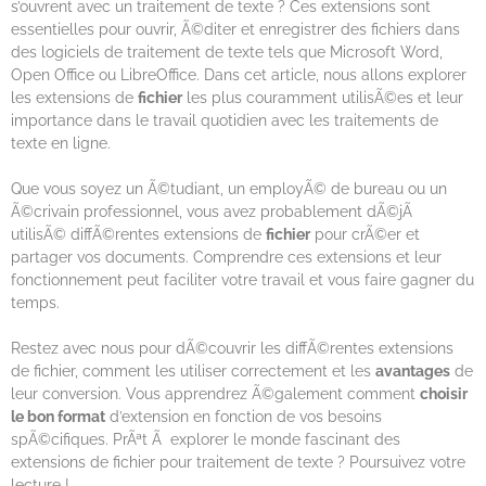
s’ouvrent avec un traitement de texte ? Ces extensions sont
essentielles pour ouvrir, Ã©diter et enregistrer des fichiers dans
des logiciels de traitement de texte tels que Microsoft Word,
Open Office ou LibreOffice. Dans cet article, nous allons explorer
les extensions de
fichier
les plus couramment utilisÃ©es et leur
importance dans le travail quotidien avec les traitements de
texte en ligne.
Que vous soyez un Ã©tudiant, un employÃ© de bureau ou un
Ã©crivain professionnel, vous avez probablement dÃ©jÃ
utilisÃ© diffÃ©rentes extensions de
fichier
pour crÃ©er et
partager vos documents. Comprendre ces extensions et leur
fonctionnement peut faciliter votre travail et vous faire gagner du
temps.
Restez avec nous pour dÃ©couvrir les diffÃ©rentes extensions
de fichier, comment les utiliser correctement et les
avantages
de
leur conversion. Vous apprendrez Ã©galement comment
choisir
le bon format
d’extension en fonction de vos besoins
spÃ©cifiques. PrÃªt Ã explorer le monde fascinant des
extensions de fichier pour traitement de texte ? Poursuivez votre
lecture !