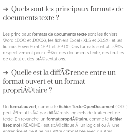
Quels sont les principaux formats de
documents texte ?
Les principaux
formats de documents texte
sont les fichiers
Word (.DOC et .DOCX), les fichiers Excel (.XLS et .XLSX), et les
fichiers PowerPoint (.PPT et .PPTX). Ces formats sont utilisÃ©s
respectivement pour crÃ©er des documents texte, des feuilles
de calcul et des prÃ©sentations.
Quelle est la diffÃ©rence entre un
format ouvert et un format
propriÃ©taire ?
Un
format ouvert
, comme le
fichier Texte OpenDocument
(.ODT),
peut Ãªtre utilisÃ© par diffÃ©rents logiciels de traitement de
texte. En revanche, un
format propriÃ©taire
, comme le
fichier
lisez moi
(.README), est spÃ©cifique Ã un logiciel ou Ã une
entreprise et peut ne pas Ãªtre compatible avec d’autres