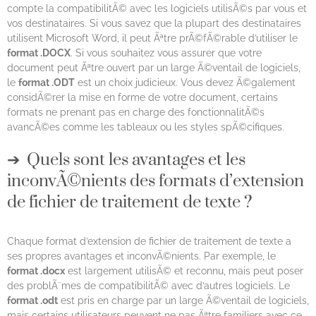
compte la compatibilitÃ© avec les logiciels utilisÃ©s par vous et
vos destinataires. Si vous savez que la plupart des destinataires
utilisent Microsoft Word, il peut Ãªtre prÃ©fÃ©rable d’utiliser le
format .DOCX
. Si vous souhaitez vous assurer que votre
document peut Ãªtre ouvert par un large Ã©ventail de logiciels,
le
format .ODT
est un choix judicieux. Vous devez Ã©galement
considÃ©rer la mise en forme de votre document, certains
formats ne prenant pas en charge des fonctionnalitÃ©s
avancÃ©es comme les tableaux ou les styles spÃ©cifiques.
Quels sont les avantages et les
inconvÃ©nients des formats d’extension
de fichier de traitement de texte ?
Chaque format d’extension de fichier de traitement de texte a
ses propres avantages et inconvÃ©nients. Par exemple, le
format .docx
est largement utilisÃ© et reconnu, mais peut poser
des problÃ¨mes de compatibilitÃ© avec d’autres logiciels. Le
format .odt
est pris en charge par un large Ã©ventail de logiciels,
mais certains utilisateurs peuvent ne pas Ãªtre familiers avec ce